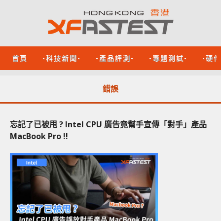
首頁
-科技新聞-
-產品評測-
-專題測試-
-硬
錯誤
忘記了已被甩 ? Intel CPU 廣告竟幫手宣傳「對手」產品
MacBook Pro !!