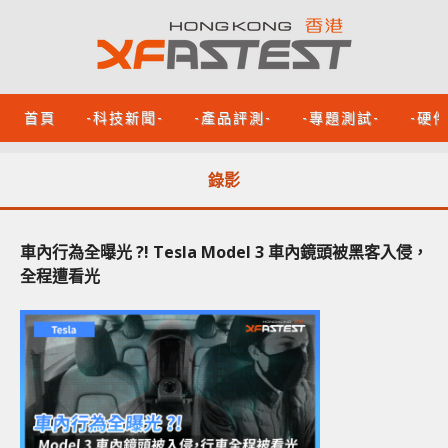
首頁
-科技新聞-
-產品評測-
-專題測試-
-硬
錄影
車內行為全曝光 ?! Tesla Model 3 車內鏡頭被黑客入侵，
全程遭看光