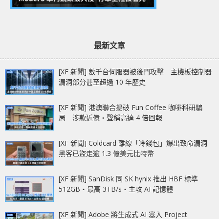
最新文章
[XF 新聞] 數千台伺服器被後門攻擊 主機板控制器
漏洞部分甚至超過 10 年歷史
[XF 新聞] 港澳聯合搗破 Fun Coffee 咖啡科研騙
局 涉款近億‧聲稱高達 4 倍回報
[XF 新聞] Coldcard 離線「冷錢包」爆出致命漏洞
黑客已盜走逾 1.3 億美元比特幣
[XF 新聞] SanDisk 同 SK hynix 推出 HBF 標準
512GB‧最高 3TB/s‧主攻 AI 記憶體
[XF 新聞] Adobe 將生成式 AI 塞入 Project