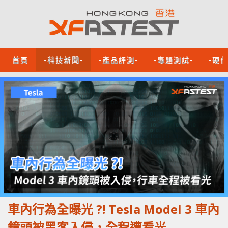
首頁
-科技新聞-
-產品評測-
-專題測試-
-硬
車內行為全曝光 ?! Tesla Model 3 車內
鏡頭被黑客入侵，全程遭看光