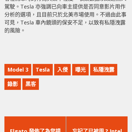
駕駛。Tesla 亦強調已向車主提供是否同意影片用作
分析的選項，且目前只於北美市場使用。不過由此事
可見，Tesla 車內鏡頭的保安不足，以致有私隱洩露
的風險。
Model 3
Tesla
入侵
曝光
私隱洩露
錄影
黑客
上
下
一
一
Elgato 發佈了為您提
忘記了已被甩 ? Intel