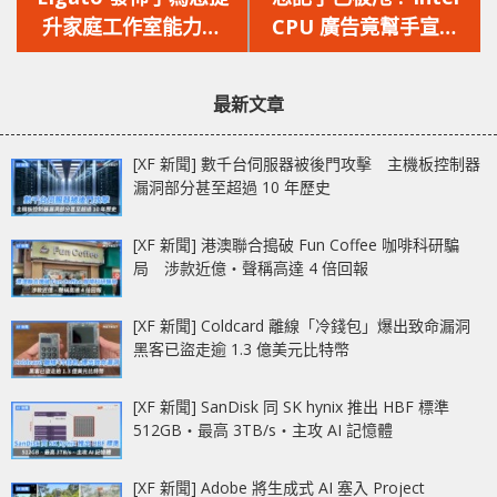
篇
篇
升家庭工作室能力的
CPU 廣告竟幫手宣傳
文
文
Light Strip 和 Wave
「對手」產品
章：
章：
Panels
MacBook Pro !!
最新文章
[XF 新聞] 數千台伺服器被後門攻擊 主機板控制器
漏洞部分甚至超過 10 年歷史
[XF 新聞] 港澳聯合搗破 Fun Coffee 咖啡科研騙
局 涉款近億‧聲稱高達 4 倍回報
[XF 新聞] Coldcard 離線「冷錢包」爆出致命漏洞
黑客已盜走逾 1.3 億美元比特幣
[XF 新聞] SanDisk 同 SK hynix 推出 HBF 標準
512GB‧最高 3TB/s‧主攻 AI 記憶體
[XF 新聞] Adobe 將生成式 AI 塞入 Project