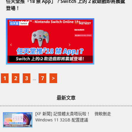
任天堂推「18 禁 App」？Switch 上的 2 款遊戲即將震撼
登場！
1
2
3
...
7
>
最新文章
[XF 新聞] 記憶體太貴唔玩啦！ 微軟刪走
Windows 11 32GB 配置建議