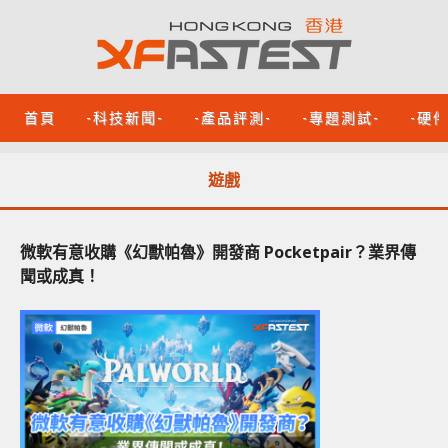
首頁
-科技新聞-
-產品評測-
-專題測試-
-硬
遊戲
微軟有意收購《幻獸帕魯》開發商 Pocketpair？業界傳
聞或成真！