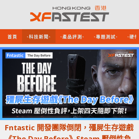
首頁
-科技新聞-
-產品評測-
-專題測試-
-硬
Fntastic 開發團隊倒閉，殭屍生存遊戲
《The Day Before》Steam 壓倒性負