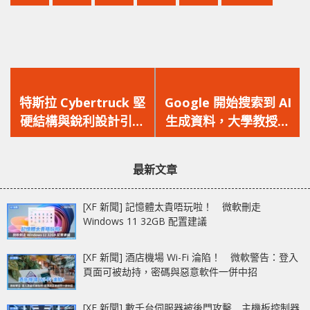
上
下
一
一
特斯拉 Cybertruck 堅
Google 開始搜索到 AI
篇
篇
硬結構與銳利設計引發
生成資料，大學教授指
文
文
專家安全疑慮！
「別再相信你在網上找
章：
章：
到的資料！」
最新文章
[XF 新聞] 記憶體太貴唔玩啦！ 微軟刪走
Windows 11 32GB 配置建議
[XF 新聞] 酒店機場 Wi-Fi 淪陷！ 微軟警告：登入
頁面可被劫持，密碼與惡意軟件一併中招
[XF 新聞] 數千台伺服器被後門攻擊 主機板控制器