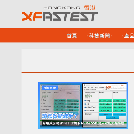
首頁
-科技新聞-
-產