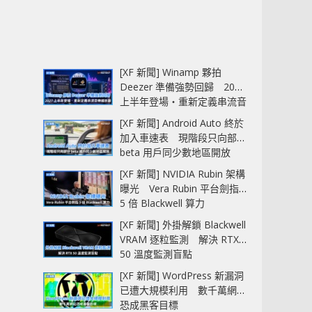
[XF 新聞] Winamp 夥拍
Deezer 準備強勢回歸 2027
上半年登場‧重新定義串流音
樂播放器
[XF 新聞] Android Auto 終於
加入車速表 現階段只向部分
beta 用戶同少數地區開放
[XF 新聞] NVIDIA Rubin 架構
曝光 Vera Rubin 平台劍指
5 倍 Blackwell 算力
[XF 新聞] 外掛解鎖 Blackwell
VRAM 逐粒監測 解決 RTX
50 溫度監測盲點
[XF 新聞] WordPress 新漏洞
已遭大規模利用 數千萬網站
恐成黑客目標