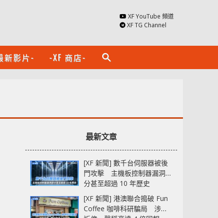
XF YouTube 頻道
XF TG Channel
最新影片-
-XF 商店-
search
最新文章
[XF 新聞] 數千台伺服器被後
門攻擊 主機板控制器漏洞部
分甚至超過 10 年歷史
[XF 新聞] 港澳聯合搗破 Fun
Coffee 咖啡科研騙局 涉款