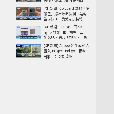
近億‧聲稱高達 4 倍回報
[XF 新聞] Coldcard 離線「冷
錢包」爆出致命漏洞 黑客已
盜走逾 1.3 億美元比特幣
[XF 新聞] SanDisk 同 SK
hynix 推出 HBF 標準
512GB‧最高 3TB/s‧主攻
AI 記憶體
[XF 新聞] Adobe 將生成式 AI
塞入 Project Indigo 相機
App 可即影即改相