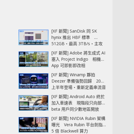
[XF 新聞] SanDisk 同 SK
hynix 推出 HBF 標準
512GB‧最高 3TB/s‧主攻
AI 記憶體
[XF 新聞] Adobe 將生成式 AI
塞入 Project Indigo 相機
App 可即影即改相
[XF 新聞] Winamp 夥拍
Deezer 準備強勢回歸 2027
上半年登場‧重新定義串流音
樂播放器
[XF 新聞] Android Auto 終於
加入車速表 現階段只向部分
beta 用戶同少數地區開放
[XF 新聞] NVIDIA Rubin 架構
曝光 Vera Rubin 平台劍指
5 倍 Blackwell 算力