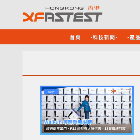
首頁
-科技新聞-
-產