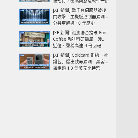
被劫持，密碼與惡意軟件一併
中招
[XF 新聞] 數千台伺服器被後
門攻擊 主機板控制器漏洞部
分甚至超過 10 年歷史
[XF 新聞] 港澳聯合搗破 Fun
Coffee 咖啡科研騙局 涉款
近億‧聲稱高達 4 倍回報
[XF 新聞] Coldcard 離線「冷
錢包」爆出致命漏洞 黑客已
盜走逾 1.3 億美元比特幣