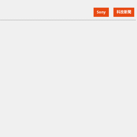
的 PlayStation HK 官方專頁上，正式宣佈將會在 1 月
Sony
科技新聞
13 日 (星期五) 起，可於全港經銷商店 Walk in 購買
PS5，並不設任何購買限制。 不過亦有不少回應指，已
轉會 Xbox，不知大家在收到這個消息有什麼反應呢 ? 歡
迎留言表