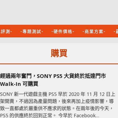
品評測-
-專題測試-
-硬件價格-
-商業方案-
-
購買
經過兩年奮鬥，SONY PS5 大貨終於抵達門市
Walk-In 可購買
SONY 新一代遊戲主機 PS5 早於 2020 年 11 月 12 日上
架開賣，不過因為產量問題，後來再加上疫情影響，導
致一直都處於嚴重供不應求的狀態。在兩年後的今天，
PS5 的供應終於回到正常。 今早於 Facebook