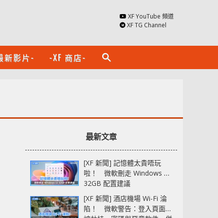
XF YouTube 頻道
XF TG Channel
最新影片-
-XF 商店-
search
最新文章
[XF 新聞] 記憶體太貴唔玩
啦！ 微軟刪走 Windows 11
32GB 配置建議
[XF 新聞] 酒店機場 Wi-Fi 淪
陷！ 微軟警告：登入頁面可