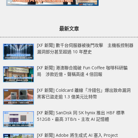
最新文章
[XF 新聞] 數千台伺服器被後門攻擊 主機板控制器
漏洞部分甚至超過 10 年歷史
[XF 新聞] 港澳聯合搗破 Fun Coffee 咖啡科研騙
局 涉款近億‧聲稱高達 4 倍回報
[XF 新聞] Coldcard 離線「冷錢包」爆出致命漏洞
黑客已盜走逾 1.3 億美元比特幣
[XF 新聞] SanDisk 同 SK hynix 推出 HBF 標準
512GB‧最高 3TB/s‧主攻 AI 記憶體
[XF 新聞] Adobe 將生成式 AI 塞入 Project