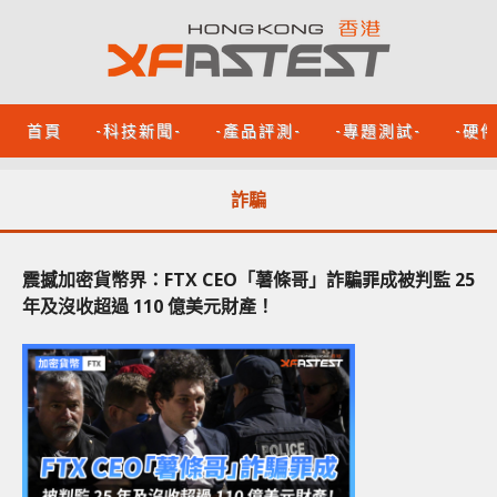
首頁
-科技新聞-
-產品評測-
-專題測試-
-硬
詐騙
震撼加密貨幣界：FTX CEO「薯條哥」詐騙罪成被判監 25
年及沒收超過 110 億美元財產！