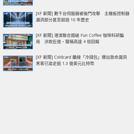
[XF 新聞] 數千台伺服器被後門攻擊 主機板控制器
漏洞部分甚至超過 10 年歷史
[XF 新聞] 港澳聯合搗破 Fun Coffee 咖啡科研騙
局 涉款近億‧聲稱高達 4 倍回報
[XF 新聞] Coldcard 離線「冷錢包」爆出致命漏洞
黑客已盜走逾 1.3 億美元比特幣