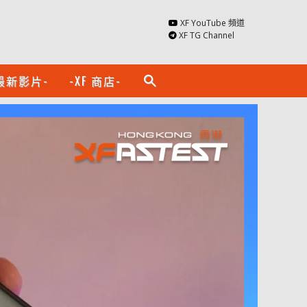
XF YouTube 頻道
XF TG Channel
最新影片-
-XF 商店-
search