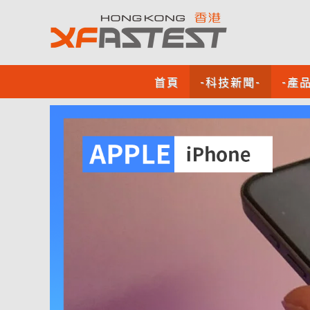
首頁
-科技新聞-
-產