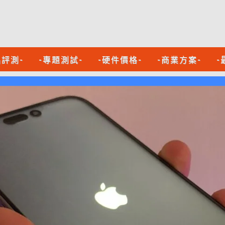
品評測-
-專題測試-
-硬件價格-
-商業方案-
-