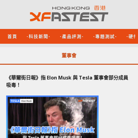
首頁
-科技新聞-
-產品評測-
-專題測試-
-硬
董事會
《華爾街日報》指 Elon Musk 與 Tesla 董事會部分成員
吸毒！