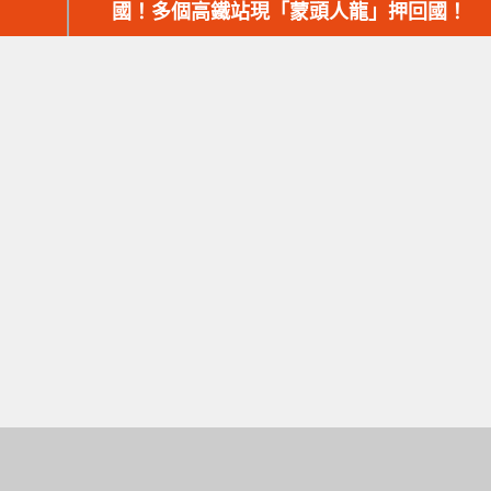
篇
國！多個高鐵站現「蒙頭人龍」押回國！
文
章：