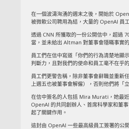
在一個波濤洶湧的週末之後，開始於 OpenAI 
被微軟公司聘用為結，大量的 OpenAI 員
透過 CNN 所獲取的一份公開信中，超過 700
當，並未給出 Altman 對董事會隱瞞
員工們在信中寫道「你們的行為清楚地顯示出
判斷力，且對我們的使命和員工毫不在乎
員工們更警告稱，除非董事會辭職並重新任命 Alt
上週五也被董事會解僱），否則他們將「立即」
在信中簽名的人包括 Mira Murati，她
OpenAI 的共同創辦人、首席科學家和董事會成員
起了關鍵作用。
這封由 OpenAI 一些最高級員工簽署的公