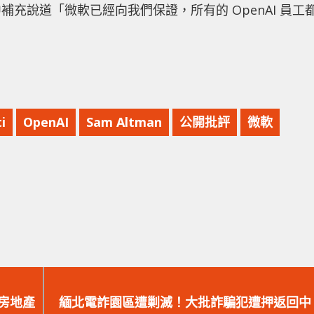
充說道「微軟已經向我們保證，所有的 OpenAI 員工
i
OpenAI
Sam Altman
公開批評
微軟
下
一
房地產
緬北電詐園區遭剿滅！大批詐騙犯遭押返回中