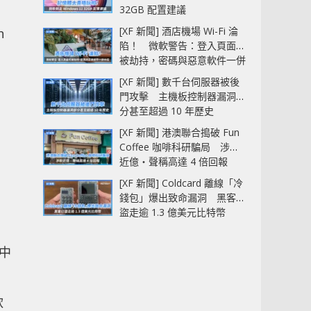
32GB 配置建議
[XF 新聞] 酒店機場 Wi-Fi 淪
n
陷！ 微軟警告：登入頁面可
。
被劫持，密碼與惡意軟件一併
中招
[XF 新聞] 數千台伺服器被後
門攻擊 主機板控制器漏洞部
分甚至超過 10 年歷史
[XF 新聞] 港澳聯合搗破 Fun
Coffee 咖啡科研騙局 涉款
近億‧聲稱高達 4 倍回報
在
[XF 新聞] Coldcard 離線「冷
錢包」爆出致命漏洞 黑客已
盜走逾 1.3 億美元比特幣
僱中
軟