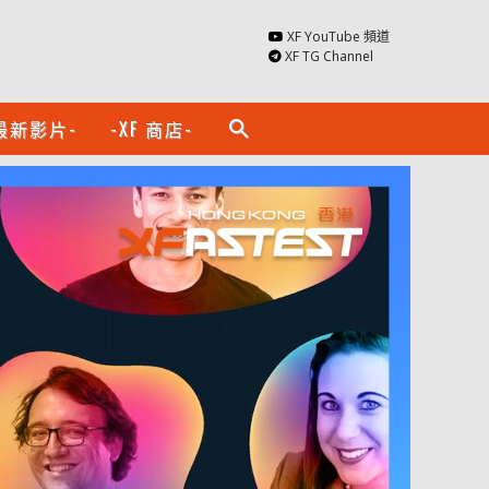
XF YouTube 頻道
XF TG Channel
最新影片-
-XF 商店-
search