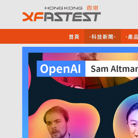
首頁
-科技新聞-
-產