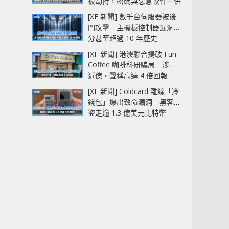
被劫持，密碼與惡意軟件一併
中招
[XF 新聞] 數千台伺服器被後
門攻擊 主機板控制器漏洞部
分甚至超過 10 年歷史
[XF 新聞] 港澳聯合搗破 Fun
Coffee 咖啡科研騙局 涉款
近億‧聲稱高達 4 倍回報
[XF 新聞] Coldcard 離線「冷
錢包」爆出致命漏洞 黑客已
盜走逾 1.3 億美元比特幣