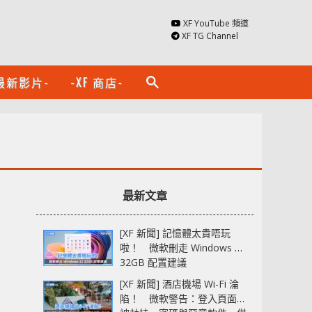
XF YouTube 頻道
XF TG Channel
最新影片-
-XF 商店-
search
最新文章
[XF 新聞] 記憶體太貴唔玩
啦！ 微軟刪走 Windows 11
32GB 配置建議
[XF 新聞] 酒店機場 Wi-Fi 淪
陷！ 微軟警告：登入頁面可