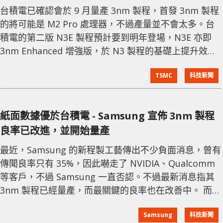
台積電已確認會於 9 月量產 3nm 製程，首發 3nm 製程
的將可能是 M2 Pro 處理器，不過產量並不會太多。台
積電的第二版 N3E 製程預計要到明年登場，N3E 亦即
3nm Enhanced 增強版，於 N3 製程的基礎上提升效
能、降低功耗、擴大應用範圍。對比 N5 製程，同等效
TSMC
科技新聞
能與密度下，功耗降低 34%、效能提升 18%，甚至可以
將電晶體密度提升 60%。 而 N3E 製程將會是各大廠商
量產所用的主力，包括 Apple 新一代處理器，如：
紙面數據優於台積電 - Samsung 宣佈 3nm 製程
iPhone 15 系列的 A17 晶
良率已改進，並開始量產
最近，Samsung 的新程製工藝傳出不少負面消息，曾有
傳聞良率只有 35%，因此嚇走了 NVIDIA、Qualcomm
等客戶，不過 Samsung 一直否認。不過最新消息指其
3nm 製程已經量產，而最關鍵的良率也在改善中。 而這
個消息是由 Samsung 管理層向董事會報告的，顯示出
Samsung
科技新聞
已對 3nm 製程的信心，同時表示良率已經改善，不過實