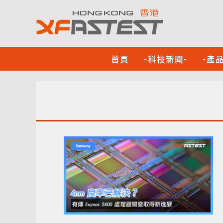
首頁
-科技新聞-
-產