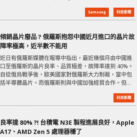
提供採用 Exynos 晶片的版本。去年搭載 Exynos 2200
Samsung
科技新聞
的 Galaxy S22 系列被爆出性能問題，促使 Samsung 在
Galaxy S23 系列暫停使用 Exynos 晶片。 近期有報導
稱，Samsun
傾銷晶片廢品 ? 俄羅斯抱怨中國近月進口的晶片故
障率極高，近半數不能用
近日有俄羅斯媒體在報導中指出，最近幾個月由中國進
口至俄羅斯的晶片良率、品質極差，故障率達到 40%。
自從俄烏戰爭後，歐美國家對俄羅斯大力制裁，當中包
括半導體晶片。而俄羅斯則與中國加強經貿合作。但近
日俄羅斯國家商業日報《KOMMERANT》報導，由中國
科技新聞
進口的晶片故障率高達 40%，與戰爭前的 2% 相比差天
共地，而此事亦令當地電子產品生產商相當苦惱，並需
消耗大量時間去測試，且導致不少產品存在很大的品質
良率達 80% ?! 台積電 N3E 製程進展良好，Apple
問題。 若俄羅斯進口高達 40% 故障率的晶片全是來自
A17、AMD Zen 5 處理器穩了
中國的報廢品，這到底會