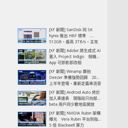
[XF 新聞] SanDisk 同 SK
hynix 推出 HBF 標準
512GB‧最高 3TB/s‧主攻
AI 記憶體
[XF 新聞] Adobe 將生成式 AI
塞入 Project Indigo 相機
App 可即影即改相
[XF 新聞] Winamp 夥拍
Deezer 準備強勢回歸 2027
上半年登場‧重新定義串流音
樂播放器
[XF 新聞] Android Auto 終於
加入車速表 現階段只向部分
beta 用戶同少數地區開放
[XF 新聞] NVIDIA Rubin 架構
曝光 Vera Rubin 平台劍指
5 倍 Blackwell 算力