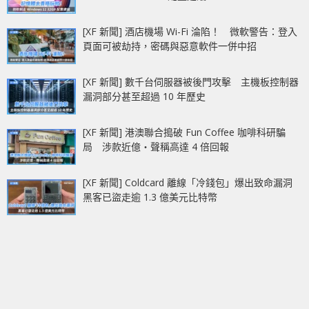
[XF 新聞] 酒店機場 Wi-Fi 淪陷！ 微軟警告：登入
頁面可被劫持，密碼與惡意軟件一併中招
[XF 新聞] 數千台伺服器被後門攻擊 主機板控制器
漏洞部分甚至超過 10 年歷史
[XF 新聞] 港澳聯合搗破 Fun Coffee 咖啡科研騙
局 涉款近億‧聲稱高達 4 倍回報
[XF 新聞] Coldcard 離線「冷錢包」爆出致命漏洞
黑客已盜走逾 1.3 億美元比特幣