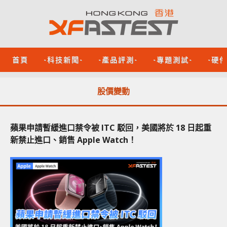
首頁
-科技新聞-
-產品評測-
-專題測試-
-硬
股價變動
蘋果申請暫緩進口禁令被 ITC 駁回，美國將於 18 日起重
新禁止進口、銷售 Apple Watch！