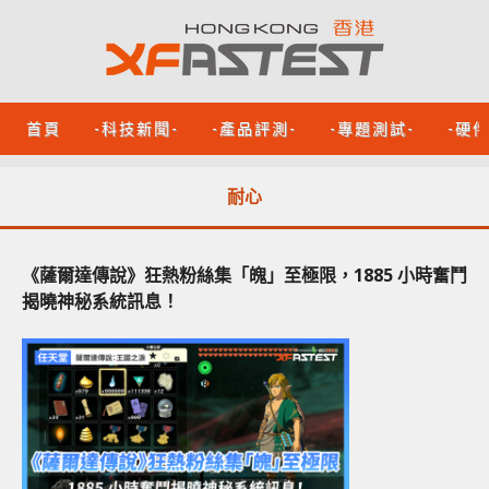
首頁
-科技新聞-
-產品評測-
-專題測試-
-硬
耐心
《薩爾達傳說》狂熱粉絲集「魄」至極限，1885 小時奮鬥
揭曉神秘系統訊息！