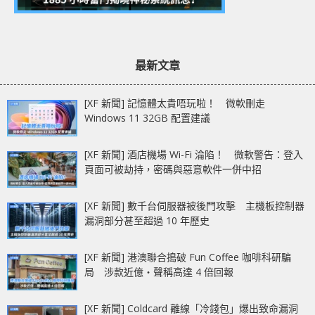
最新文章
[XF 新聞] 記憶體太貴唔玩啦！ 微軟刪走
Windows 11 32GB 配置建議
[XF 新聞] 酒店機場 Wi-Fi 淪陷！ 微軟警告：登入
頁面可被劫持，密碼與惡意軟件一併中招
[XF 新聞] 數千台伺服器被後門攻擊 主機板控制器
漏洞部分甚至超過 10 年歷史
[XF 新聞] 港澳聯合搗破 Fun Coffee 咖啡科研騙
局 涉款近億‧聲稱高達 4 倍回報
[XF 新聞] Coldcard 離線「冷錢包」爆出致命漏洞