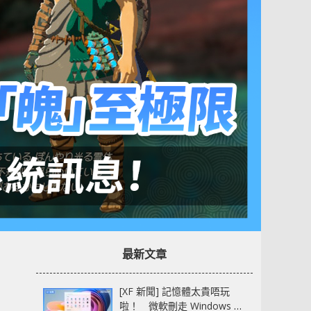
最新文章
[XF 新聞] 記憶體太貴唔玩
啦！ 微軟刪走 Windows 11