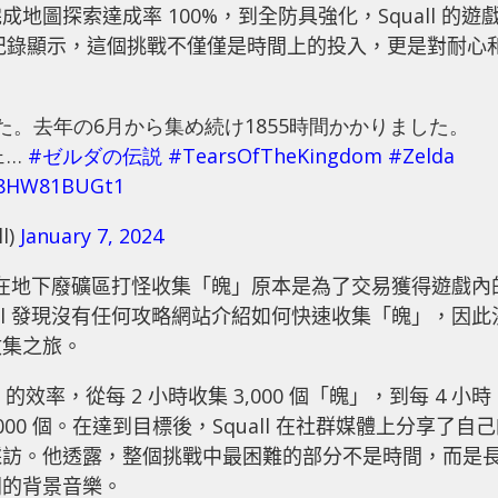
圖探索達成率 100%，到全防具強化，Squall 的遊
的紀錄顯示，這個挑戰不僅僅是時間上的投入，更是對耐心
した。去年の6月から集め続け1855時間かかりました。
ェ…
#ゼルダの伝説
#TearsOfTheKingdom
#Zelda
m/8HW81BUGt1
l)
January 7, 2024
奇心。在地下廢礦區打怪收集「魄」原本是為了交易獲得遊戲內
all 發現沒有任何攻略網站介紹如何快速收集「魄」，因此
收集之旅。
的效率，從每 2 小時收集 3,000 個「魄」，到每 4 小時
5,000 個。在達到目標後，Squall 在社群媒體上分享了自
採訪。他透露，整個挑戰中最困難的部分不是時間，而是
同的背景音樂。