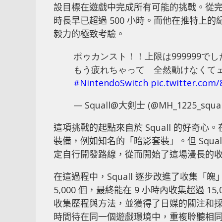
設目標在遊戲中完成所有可能的挑戰。從完成地
時長早已超過 500 小時。而他在推特上
毅力的極致考驗。
ポゥカンスト！！上限は999999で
もう疲れちゃって 全然動けなくて
#NintendoSwitch
pic.twitter.co
— Squall@大剣士 (@MH_1225_squal
這項挑戰的起點來自於 Squall 的好
裝備，例如知名的「暗影套裝」。但 Squ
定自行開發路線，從而開始了這場漫長的
在這過程中，Squall 逐步改進了收集「魄」
5,000 個，最終能在 9 小時內收集超過 1
收集歷程與方法，並獲得了日媒的關注和
時間待在同一個遊戲環境中，重複聆聽相