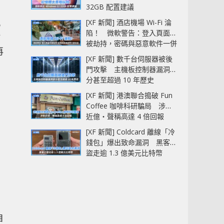
32GB 配置建議
[XF 新聞] 酒店機場 Wi-Fi 淪
5
陷！ 微軟警告：登入頁面可
於
被劫持，密碼與惡意軟件一併
再
中招
[XF 新聞] 數千台伺服器被後
門攻擊 主機板控制器漏洞部
分甚至超過 10 年歷史
[XF 新聞] 港澳聯合搗破 Fun
Coffee 咖啡科研騙局 涉款
近億‧聲稱高達 4 倍回報
[XF 新聞] Coldcard 離線「冷
錢包」爆出致命漏洞 黑客已
盜走逾 1.3 億美元比特幣
自