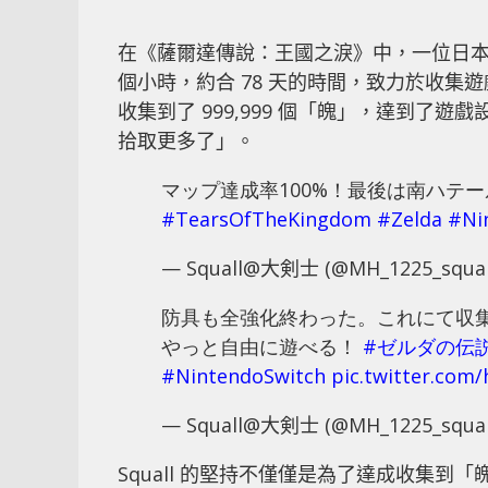
在《薩爾達傳說：王國之淚》中，一位日本玩家
個小時，約合 78 天的時間，致力於收集遊
收集到了 999,999 個「魄」，達到
拾取更多了」。
マップ達成率100%！最後は南ハテ
#TearsOfTheKingdom
#Zelda
#Ni
— Squall@大剣士 (@MH_1225_squal
防具も全強化終わった。これにて収
やっと自由に遊べる！
#ゼルダの伝
#NintendoSwitch
pic.twitter.com/
— Squall@大剣士 (@MH_1225_squal
Squall 的堅持不僅僅是為了達成收集