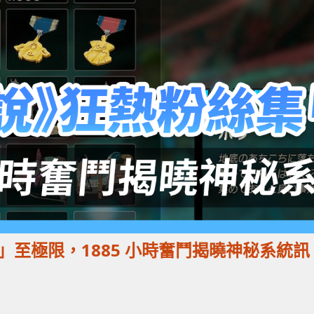
至極限，1885 小時奮鬥揭曉神秘系統訊