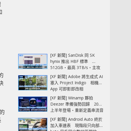
戲
和
[XF 新聞] SanDisk 同 SK
hynix 推出 HBF 標準
512GB‧最高 3TB/s‧主攻
AI 記憶體
的
[XF 新聞] Adobe 將生成式 AI
決
塞入 Project Indigo 相機
App 可即影即改相
[XF 新聞] Winamp 夥拍
Deezer 準備強勢回歸 2027
上半年登場‧重新定義串流音
己的
樂播放器
長
[XF 新聞] Android Auto 終於
加入車速表 現階段只向部分