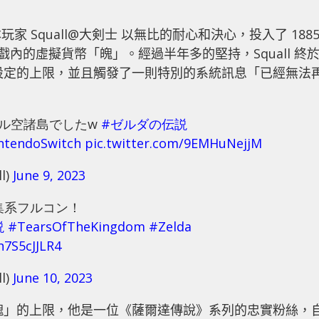
 Squall@大剣士 以無比的耐心和決心，投入了 188
戲內的虛擬貨幣「魄」。經過半年多的堅持，Squall 終
了遊戲設定的上限，並且觸發了一則特別的系統訊息「已經無法
ール空諸島でしたw
#ゼルダの伝説
ntendoSwitch
pic.twitter.com/9EMHuNejjM
l)
June 9, 2023
集系フルコン！
説
#TearsOfTheKingdom
#Zelda
h7S5cJJLR4
l)
June 10, 2023
到「魄」的上限，他是一位《薩爾達傳說》系列的忠實粉絲，