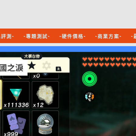
品評測-
-專題測試-
-硬件價格-
-商業方案-
-