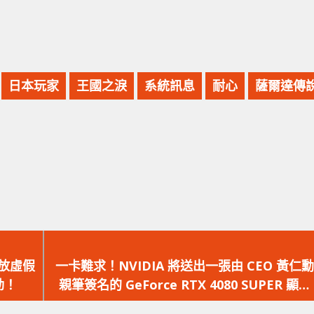
日本玩家
王國之淚
系統訊息
耐心
薩爾達傳
下
一
放虛假
一卡難求！NVIDIA 將送出一張由 CEO 黃仁勳
篇
動！
親筆簽名的 GeForce RTX 4080 SUPER 顯示
文
卡！