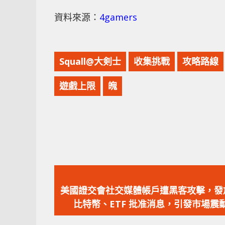
資料來源：
4gamers
Squall@大剣士
收集挑戰
攻略路線
遊戲上限
魄
上
一
美國證交會社交媒體帳戶遭黑客攻擊，發
篇
比特幣、ETF 批准消息，引發市場震
文