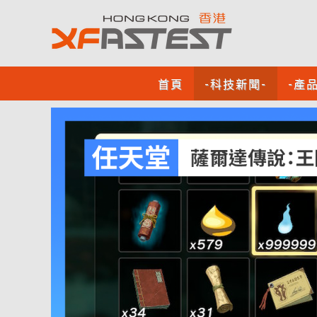
首頁
-科技新聞-
-產