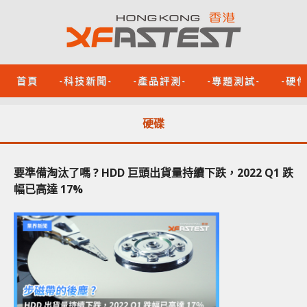
首頁
-科技新聞-
-產品評測-
-專題測試-
-硬
硬碟
要準備淘汰了嗎 ? HDD 巨頭出貨量持續下跌，2022 Q1 跌
幅已高達 17%