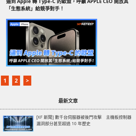
逼到 Apple 轉 Type-C 的歐盟，呼籲 APPLE CEO 開放其
「生態系統」給競爭對手！
1
2
>
最新文章
[XF 新聞] 數千台伺服器被後門攻擊 主機板控制器
漏洞部分甚至超過 10 年歷史