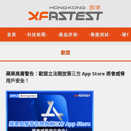
首頁
-科技新聞-
-產品評測-
-專題測試-
-硬
歐盟
蘋果高層警告：歐盟立法開放第三方 App Store 將會威脅
用戶安全！