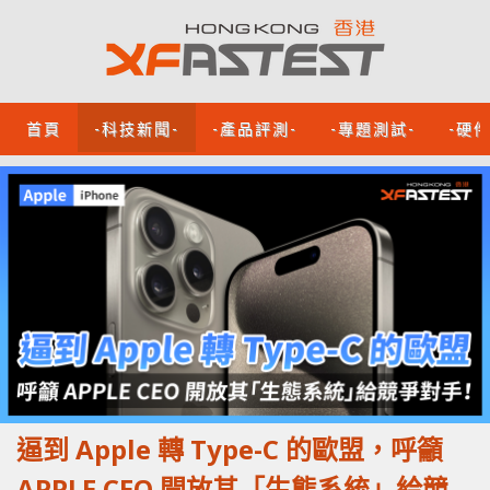
首頁
-科技新聞-
-產品評測-
-專題測試-
-硬
逼到 Apple 轉 Type-C 的歐盟，呼籲
APPLE CEO 開放其「生態系統」給競