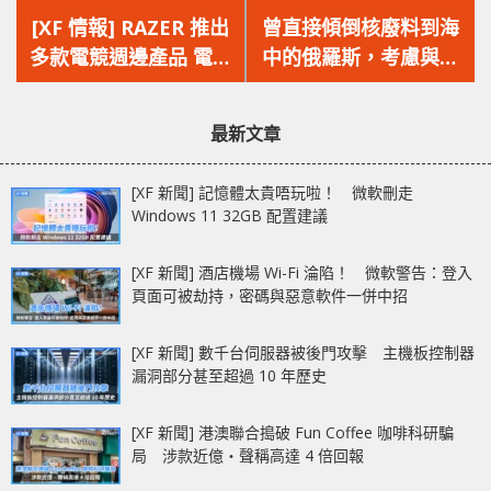
一
一
[XF 情報] RAZER 推出
曾直接傾倒核廢料到海
篇
篇
多款電競週邊產品 電競
中的俄羅斯，考慮與中
文
文
耳機‧輕量化滑鼠‧無
國一同禁止進口日本水
章：
章：
線控制器‧自家機械軸
產品！
最新文章
[XF 新聞] 記憶體太貴唔玩啦！ 微軟刪走
Windows 11 32GB 配置建議
[XF 新聞] 酒店機場 Wi-Fi 淪陷！ 微軟警告：登入
頁面可被劫持，密碼與惡意軟件一併中招
[XF 新聞] 數千台伺服器被後門攻擊 主機板控制器
漏洞部分甚至超過 10 年歷史
[XF 新聞] 港澳聯合搗破 Fun Coffee 咖啡科研騙
局 涉款近億‧聲稱高達 4 倍回報