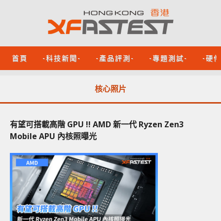
首頁
-科技新聞-
-產品評測-
-專題測試-
-硬
核心照片
有望可搭載高階 GPU !! AMD 新一代 Ryzen Zen3
Mobile APU 內核照曝光