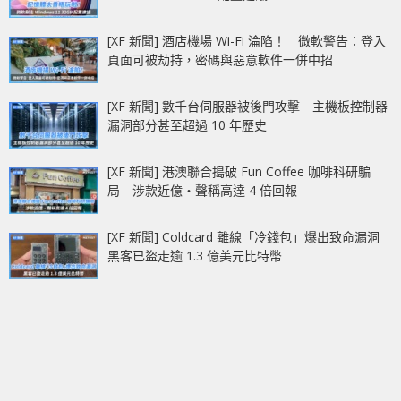
[XF 新聞] 酒店機場 Wi-Fi 淪陷！ 微軟警告：登入
頁面可被劫持，密碼與惡意軟件一併中招
[XF 新聞] 數千台伺服器被後門攻擊 主機板控制器
漏洞部分甚至超過 10 年歷史
[XF 新聞] 港澳聯合搗破 Fun Coffee 咖啡科研騙
局 涉款近億‧聲稱高達 4 倍回報
[XF 新聞] Coldcard 離線「冷錢包」爆出致命漏洞
黑客已盜走逾 1.3 億美元比特幣