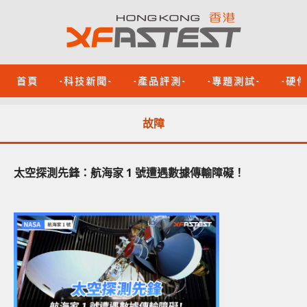
首頁
-科技新聞-
-產品評測-
-專題測試-
-硬
故障
太空探測先鋒：航海家 1 號遭遇數據傳輸障礙！