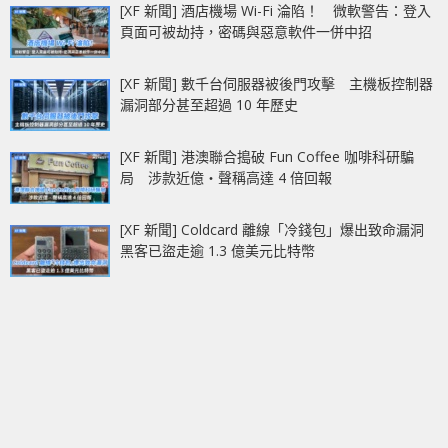
[XF 新聞] 酒店機場 Wi-Fi 淪陷！ 微軟警告：登入
頁面可被劫持，密碼與惡意軟件一併中招
[XF 新聞] 數千台伺服器被後門攻擊 主機板控制器
漏洞部分甚至超過 10 年歷史
[XF 新聞] 港澳聯合搗破 Fun Coffee 咖啡科研騙
局 涉款近億‧聲稱高達 4 倍回報
[XF 新聞] Coldcard 離線「冷錢包」爆出致命漏洞
黑客已盜走逾 1.3 億美元比特幣