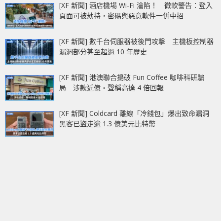
[XF 新聞] 酒店機場 Wi-Fi 淪陷！ 微軟警告：登入
頁面可被劫持，密碼與惡意軟件一併中招
[XF 新聞] 數千台伺服器被後門攻擊 主機板控制器
漏洞部分甚至超過 10 年歷史
[XF 新聞] 港澳聯合搗破 Fun Coffee 咖啡科研騙
局 涉款近億‧聲稱高達 4 倍回報
[XF 新聞] Coldcard 離線「冷錢包」爆出致命漏洞
黑客已盜走逾 1.3 億美元比特幣