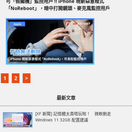
可「假關機」監控用戶 !! iPhone 現新惡意程式
「NoReboot」，暗中打開鏡頭、麥克風監控用戶
1
2
>
最新文章
[XF 新聞] 記憶體太貴唔玩啦！ 微軟刪走
Windows 11 32GB 配置建議