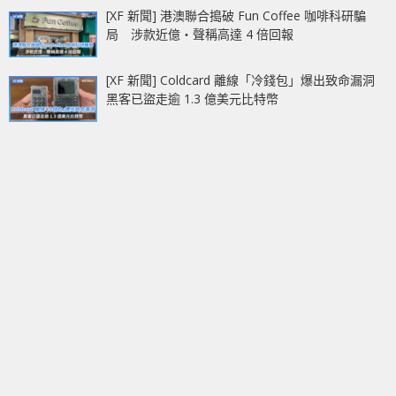
[XF 新聞] 港澳聯合搗破 Fun Coffee 咖啡科研騙
局 涉款近億‧聲稱高達 4 倍回報
[XF 新聞] Coldcard 離線「冷錢包」爆出致命漏洞
黑客已盜走逾 1.3 億美元比特幣