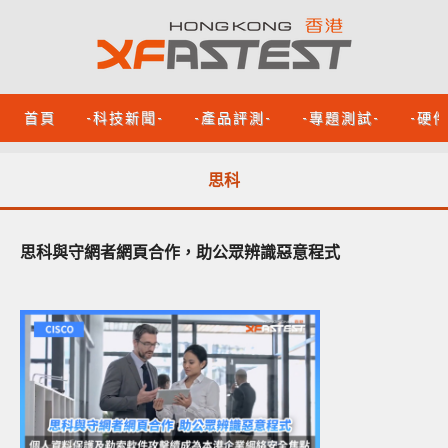
首頁
-科技新聞-
-產品評測-
-專題測試-
-硬
思科
思科與守網者網頁合作，助公眾辨識惡意程式