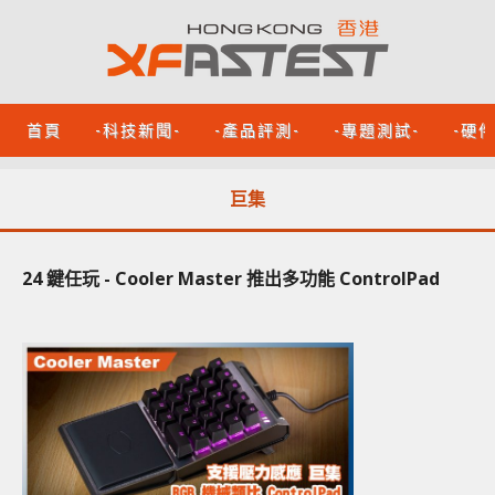
首頁
-科技新聞-
-產品評測-
-專題測試-
-硬
巨集
24 鍵任玩 - Cooler Master 推出多功能 ControlPad