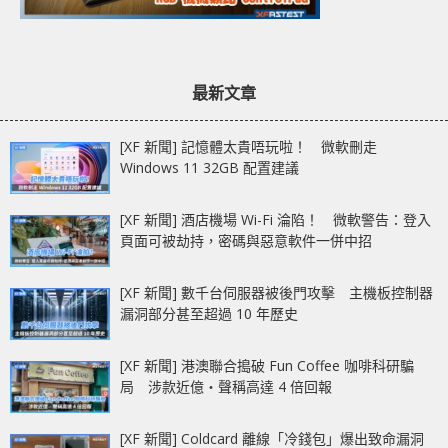
最新文章
[XF 新聞] 記憶體太貴唔玩啦！ 微軟刪走
Windows 11 32GB 配置建議
[XF 新聞] 酒店機場 Wi-Fi 淪陷！ 微軟警告：登入
頁面可被劫持，密碼與惡意軟件一併中招
[XF 新聞] 數千台伺服器被後門攻擊 主機板控制器
漏洞部分甚至超過 10 年歷史
[XF 新聞] 港澳聯合搗破 Fun Coffee 咖啡科研騙
局 涉款近億‧聲稱高達 4 倍回報
[XF 新聞] Coldcard 離線「冷錢包」爆出致命漏洞