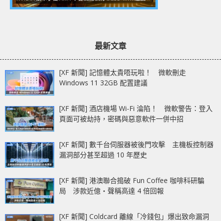
最新文章
[XF 新聞] 記憶體太貴唔玩啦！ 微軟刪走
Windows 11 32GB 配置建議
[XF 新聞] 酒店機場 Wi-Fi 淪陷！ 微軟警告：登入
頁面可被劫持，密碼與惡意軟件一併中招
[XF 新聞] 數千台伺服器被後門攻擊 主機板控制器
漏洞部分甚至超過 10 年歷史
[XF 新聞] 港澳聯合搗破 Fun Coffee 咖啡科研騙
局 涉款近億‧聲稱高達 4 倍回報
[XF 新聞] Coldcard 離線「冷錢包」爆出致命漏洞