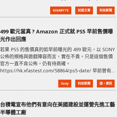
供應器發生爆炸。 截圖自 Gamers Nexus 的影片 據
GIGABYTE
封面文章
科技新聞
Gamers Nexus 的說法，他們從 Newegg 上發現不少買
家對 Gigabyte GP-P750GM 和 GP-P850GM 這兩款產
品「負評」，如電源供應器在收貨時已
499 歐元當真 ? Amazon 正式就 PS5 早前售價曝
光作出回應
若果 PS5 的售價真的如早前曝光的 499 歐元，以 SONY
公佈的規格與遊戲陣容而言，實在不貴。只是這個售價
官方一直不肯公佈，仍有待商確。
https://hk.xfastest.com/58864/ps5-date/ 早前曾有消
息指，PS5 的售價為 499 歐元 (藍光光機版)，數位版價
Sony
科技新聞
速。資訊
格為 399 歐元，並將預計在 11 月 20 日正式發售。而消
息當中的截圖顯示的網站頁面為法國 Amazon。不過剛
剛 Amazon 的發言人就回應：「在 Amazon 法國的商
台積電宣布他們有意向在美國建設並運營先進工藝
店頁面顯示
半導體工廠