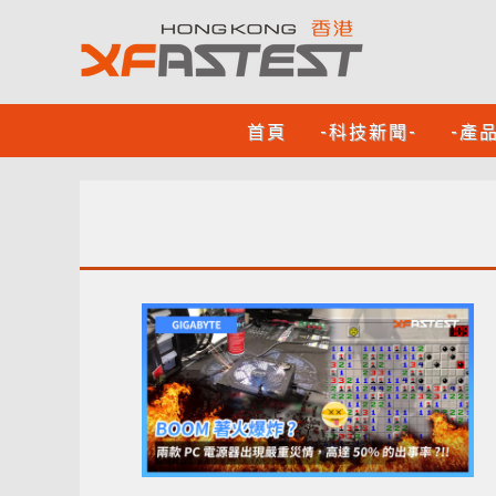
首頁
-科技新聞-
-產