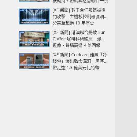
被劫持，密碼與惡意軟件一併
中招
[XF 新聞] 數千台伺服器被後
門攻擊 主機板控制器漏洞部
分甚至超過 10 年歷史
[XF 新聞] 港澳聯合搗破 Fun
Coffee 咖啡科研騙局 涉款
近億‧聲稱高達 4 倍回報
[XF 新聞] Coldcard 離線「冷
錢包」爆出致命漏洞 黑客已
盜走逾 1.3 億美元比特幣