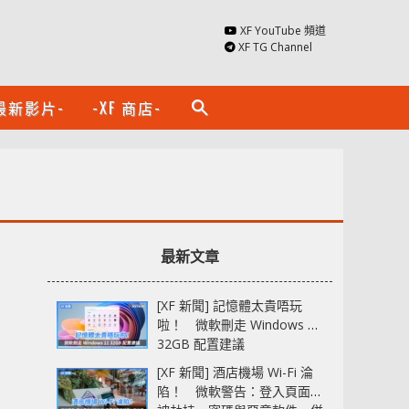
XF YouTube 頻道
XF TG Channel
最新影片-
-XF 商店-
search
最新文章
[XF 新聞] 記憶體太貴唔玩
啦！ 微軟刪走 Windows 11
32GB 配置建議
[XF 新聞] 酒店機場 Wi-Fi 淪
陷！ 微軟警告：登入頁面可