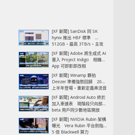
[XF 新聞] SanDisk 同 SK
hynix 推出 HBF 標準
512GB‧最高 3TB/s‧主攻
AI 記憶體
[XF 新聞] Adobe 將生成式 AI
塞入 Project Indigo 相機
App 可即影即改相
[XF 新聞] Winamp 夥拍
Deezer 準備強勢回歸 2027
上半年登場‧重新定義串流音
樂播放器
[XF 新聞] Android Auto 終於
加入車速表 現階段只向部分
beta 用戶同少數地區開放
[XF 新聞] NVIDIA Rubin 架構
曝光 Vera Rubin 平台劍指
5 倍 Blackwell 算力