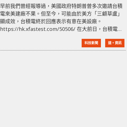
早前我們曾經報導過，美國政府特朗普曾多次邀請台積
電來美建廠不果。但至今，可能由於美方「三顧草盧」
顯成效，台積電終於回應表示有意在美設廠。
https://hk.xfastest.com/50506/ 在大前日，台積電官
方也正式表態：我們有意在美國建設並運營先進工藝的
科技新聞
速。資訊
半導體工廠。這座工廠預訂建設在亞利桑那州，且會使
用台積電的 5nm 製程生產晶圓片，每月產能可達
20,000 片晶圓。而對當地可直接創造超過 1600 個高科
技專業崗位，間接為半導體生態圈創造數千個就業機
會。 台