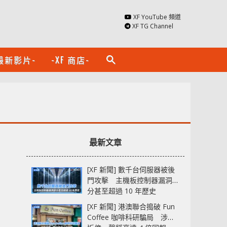
XF YouTube 頻道
XF TG Channel
最新影片-
-XF 商店-
search
最新文章
[XF 新聞] 數千台伺服器被後
門攻擊 主機板控制器漏洞部
分甚至超過 10 年歷史
[XF 新聞] 港澳聯合搗破 Fun
Coffee 咖啡科研騙局 涉款