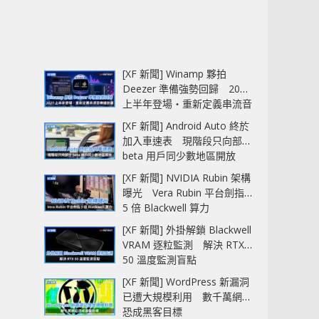
[XF 新聞] Winamp 夥拍
Deezer 準備強勢回歸 2027
上半年登場‧重新定義串流音
樂播放器
[XF 新聞] Android Auto 終於
加入車速表 現階段只向部分
beta 用戶同少數地區開放
[XF 新聞] NVIDIA Rubin 架構
曝光 Vera Rubin 平台劍指
5 倍 Blackwell 算力
[XF 新聞] 外掛解鎖 Blackwell
VRAM 逐粒監測 解決 RTX
50 溫度監測盲點
[XF 新聞] WordPress 新漏洞
已遭大規模利用 數千萬網站
恐成黑客目標