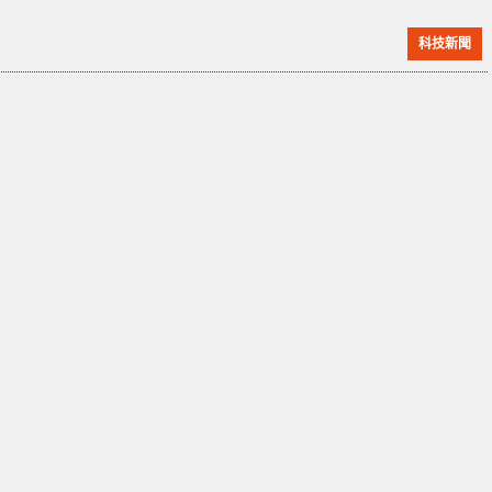
議。除了 Qi 無線充電外，亦同時支援 Type-C 有線充
科技新聞
電。另外這款行動電源的無線充電是相向的，意味著你
可以透過 Tesla 車內的無線充電座或任何無線充電裝
置，為其進行充電。 Tesla 行動電源共有提供五款顏
色，包括銀、深藍、紅