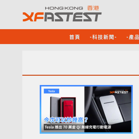
首頁
-科技新聞-
-產