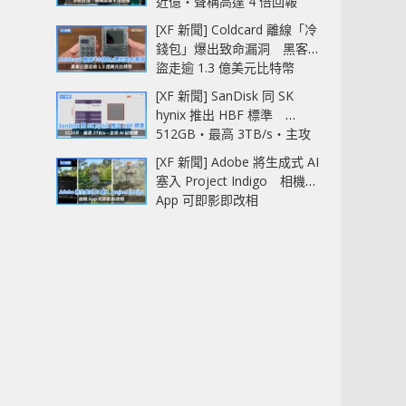
近億‧聲稱高達 4 倍回報
[XF 新聞] Coldcard 離線「冷
錢包」爆出致命漏洞 黑客已
盜走逾 1.3 億美元比特幣
[XF 新聞] SanDisk 同 SK
hynix 推出 HBF 標準
512GB‧最高 3TB/s‧主攻
AI 記憶體
[XF 新聞] Adobe 將生成式 AI
塞入 Project Indigo 相機
App 可即影即改相