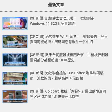
最新文章
[XF 新聞] 記憶體太貴唔玩啦！ 微軟刪走
Windows 11 32GB 配置建議
[XF 新聞] 酒店機場 Wi-Fi 淪陷！ 微軟警告：登入
頁面可被劫持，密碼與惡意軟件一併中招
[XF 新聞] 數千台伺服器被後門攻擊 主機板控制器
漏洞部分甚至超過 10 年歷史
[XF 新聞] 港澳聯合搗破 Fun Coffee 咖啡科研騙
局 涉款近億‧聲稱高達 4 倍回報
[XF 新聞] Coldcard 離線「冷錢包」爆出致命漏洞
黑客已盜走逾 1.3 億美元比特幣