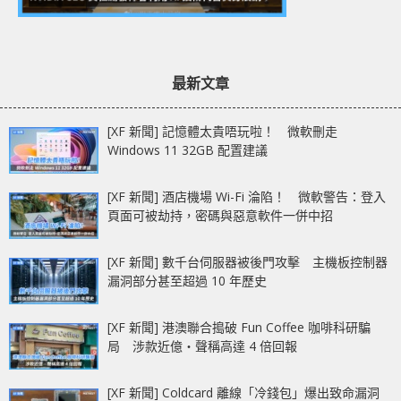
最新文章
[XF 新聞] 記憶體太貴唔玩啦！ 微軟刪走
Windows 11 32GB 配置建議
[XF 新聞] 酒店機場 Wi-Fi 淪陷！ 微軟警告：登入
頁面可被劫持，密碼與惡意軟件一併中招
[XF 新聞] 數千台伺服器被後門攻擊 主機板控制器
漏洞部分甚至超過 10 年歷史
[XF 新聞] 港澳聯合搗破 Fun Coffee 咖啡科研騙
局 涉款近億‧聲稱高達 4 倍回報
[XF 新聞] Coldcard 離線「冷錢包」爆出致命漏洞