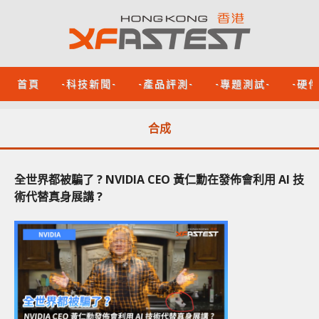
首頁
-科技新聞-
-產品評測-
-專題測試-
-硬
合成
全世界都被騙了 ? NVIDIA CEO 黃仁勳在發佈會利用 AI 技
術代替真身展講 ?