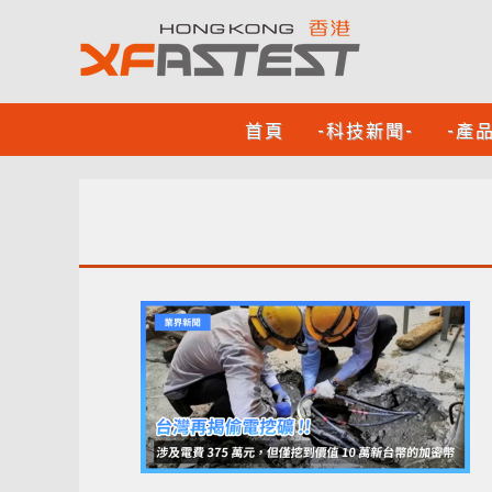
首頁
-科技新聞-
-產