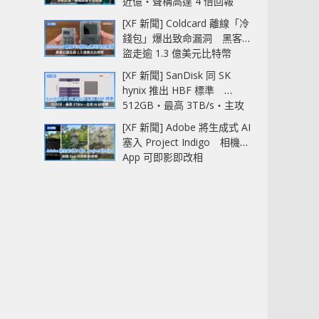
近億‧聲稱高達 4 倍回報
[XF 新聞] Coldcard 離線「冷
錢包」爆出致命漏洞 黑客已
盜走逾 1.3 億美元比特幣
[XF 新聞] SanDisk 同 SK
hynix 推出 HBF 標準
512GB‧最高 3TB/s‧主攻
AI 記憶體
[XF 新聞] Adobe 將生成式 AI
塞入 Project Indigo 相機
App 可即影即改相