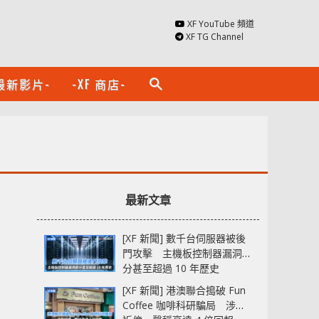
XF YouTube 頻道
XF TG Channel
最新影片-
-XF 商店-
search
最新文章
[XF 新聞] 數千台伺服器被後
門攻擊 主機板控制器漏洞部
分甚至超過 10 年歷史
[XF 新聞] 港澳聯合搗破 Fun
Coffee 咖啡科研騙局 涉款