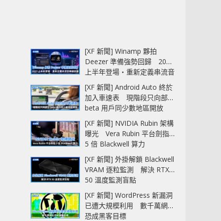
[XF 新聞] Winamp 夥拍
Deezer 準備強勢回歸 2027
上半年登場‧重新定義串流音
樂播放器
[XF 新聞] Android Auto 終於
加入車速表 現階段只向部分
beta 用戶同少數地區開放
[XF 新聞] NVIDIA Rubin 架構
曝光 Vera Rubin 平台劍指
5 倍 Blackwell 算力
[XF 新聞] 外掛解鎖 Blackwell
VRAM 逐粒監測 解決 RTX
50 溫度監測盲點
[XF 新聞] WordPress 新漏洞
已遭大規模利用 數千萬網站
恐成黑客目標