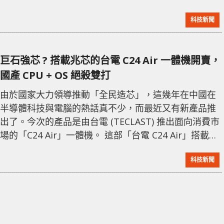
了一個小型集團，利用洗車廠掩護竊電挖礦。 台電工程
科技新聞
師在洗車場挖出的偷接電纜 據悉，這個集團竊電高達 88
萬度電，台電初步估算損失至少 375 萬新台幣。經調查
後發現不法之徙利用「礦機」開採比特幣、泰達幣和乙
巨石強芯 ? 搭載兆芯的台電 C24 Air 一體機開賣，
太幣等虛擬貨幣牟利，並由上年 7 月起，以宜蘭縣頭城
國產 CPU + OS 絕殺雙打
鎮洗車廠為掩護設立礦場，偷接臺電的
由於國家大力領導推動「全民造芯」，這幾年在中國在
半導體科技與電腦的熱話真不少，而最近又有新產品推
出了。今次的產品是由台電 (TECLAST) 推出面向消費市
場的「C24 Air」一體機。 這部「台電 C24 Air」搭載兆
芯開先 KX-6000 系列 x86 架構處理器、8GB DDR4
科技新聞
RAM、256GB SSD，並可載中國產的操作系統，售價為
2,699 人民幣，並已上架發售。兆芯開先 KX-6640MA 處
理器擁有四核心四線程，頻率為 2.2GHz。 一體機的 IS
預