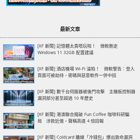
最新文章
[XF 新聞] 記憶體太貴唔玩啦！ 微軟刪走
Windows 11 32GB 配置建議
[XF 新聞] 酒店機場 Wi-Fi 淪陷！ 微軟警告：登入
頁面可被劫持，密碼與惡意軟件一併中招
[XF 新聞] 數千台伺服器被後門攻擊 主機板控制器
漏洞部分甚至超過 10 年歷史
[XF 新聞] 港澳聯合搗破 Fun Coffee 咖啡科研騙
局 涉款近億‧聲稱高達 4 倍回報
[XF 新聞] Coldcard 離線「冷錢包」爆出致命漏洞