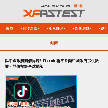
首頁
-科技新聞-
-產品評測-
-專題測試-
-硬
割蓆
與中國政府劃清界線? Tiktok 稱不會向中國政府提供數
據，並傳擬設全球總部