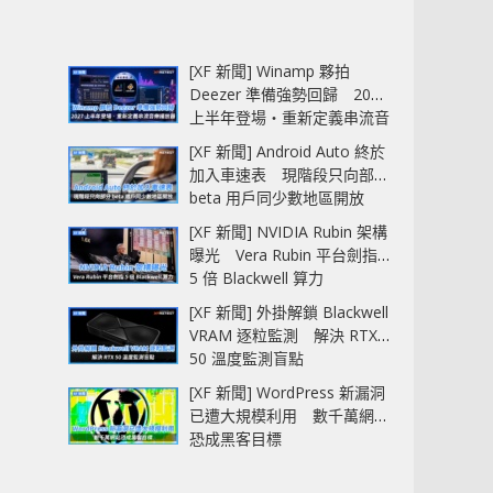
[XF 新聞] Winamp 夥拍
Deezer 準備強勢回歸 2027
上半年登場‧重新定義串流音
樂播放器
[XF 新聞] Android Auto 終於
加入車速表 現階段只向部分
beta 用戶同少數地區開放
[XF 新聞] NVIDIA Rubin 架構
曝光 Vera Rubin 平台劍指
5 倍 Blackwell 算力
[XF 新聞] 外掛解鎖 Blackwell
VRAM 逐粒監測 解決 RTX
50 溫度監測盲點
[XF 新聞] WordPress 新漏洞
已遭大規模利用 數千萬網站
恐成黑客目標