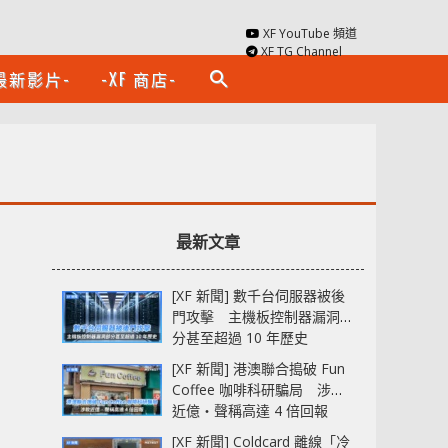
XF YouTube 頻道
XF TG Channel
最新影片-
-XF 商店-
search
最新文章
[XF 新聞] 數千台伺服器被後
門攻擊 主機板控制器漏洞部
分甚至超過 10 年歷史
[XF 新聞] 港澳聯合搗破 Fun
Coffee 咖啡科研騙局 涉款
近億‧聲稱高達 4 倍回報
[XF 新聞] Coldcard 離線「冷