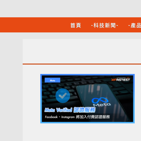
首頁
-科技新聞-
-產