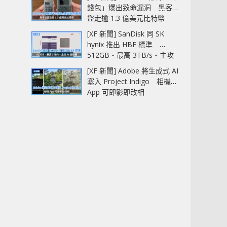
錢包」爆出致命漏洞 黑客已
盜走逾 1.3 億美元比特幣
[XF 新聞] SanDisk 同 SK
hynix 推出 HBF 標準
512GB‧最高 3TB/s‧主攻
AI 記憶體
[XF 新聞] Adobe 將生成式 AI
塞入 Project Indigo 相機
App 可即影即改相