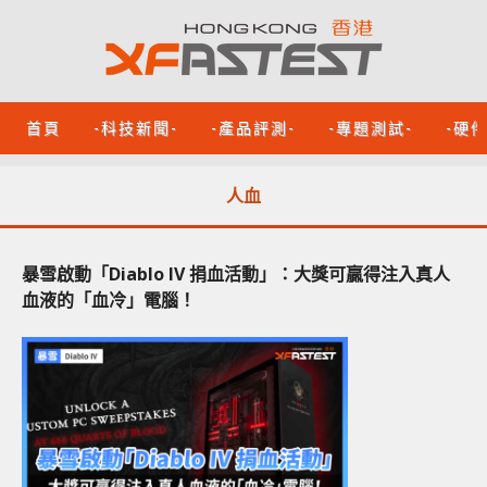
首頁
-科技新聞-
-產品評測-
-專題測試-
-硬
人血
暴雪啟動「Diablo IV 捐血活動」：大獎可贏得注入真人
血液的「血冷」電腦！