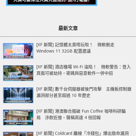
最新文章
[XF 新聞] 記憶體太貴唔玩啦！ 微軟刪走
Windows 11 32GB 配置建議
[XF 新聞] 酒店機場 Wi-Fi 淪陷！ 微軟警告：登入
頁面可被劫持，密碼與惡意軟件一併中招
[XF 新聞] 數千台伺服器被後門攻擊 主機板控制器
漏洞部分甚至超過 10 年歷史
[XF 新聞] 港澳聯合搗破 Fun Coffee 咖啡科研騙
局 涉款近億‧聲稱高達 4 倍回報
[XF 新聞] Coldcard 離線「冷錢包」爆出致命漏洞