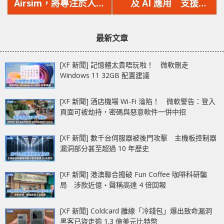
篇
篇
Airsim，將專注於人工
及 AI 應用 支援
文
文
智能並裁掉團隊成員！
Threadripper
章：
章：
7000/Threadripper
最新文章
Pro 7000 WX
ASRock WRX90 WS
[XF 新聞] 記憶體太貴唔玩啦！ 微軟刪走
EVO/TRX50 WS
Windows 11 32GB 配置建議
[XF 新聞] 酒店機場 Wi-Fi 淪陷！ 微軟警告：登入
頁面可被劫持，密碼與惡意軟件一併中招
[XF 新聞] 數千台伺服器被後門攻擊 主機板控制器
漏洞部分甚至超過 10 年歷史
[XF 新聞] 港澳聯合搗破 Fun Coffee 咖啡科研騙
局 涉款近億‧聲稱高達 4 倍回報
[XF 新聞] Coldcard 離線「冷錢包」爆出致命漏洞
黑客已盜走逾 1.3 億美元比特幣