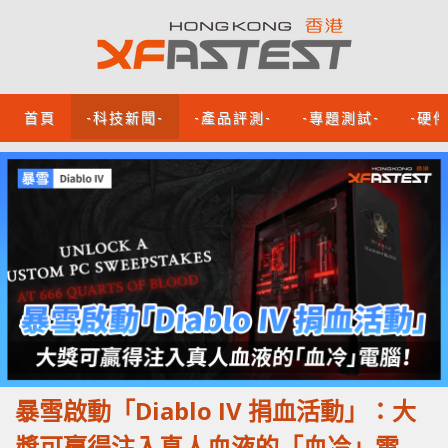
首頁
-科技新聞-
-產品評測-
-專題測試-
-硬
暴雪啟動「Diablo IV 捐血活動」：大
獎可贏得注入真人血液的「血冷」電