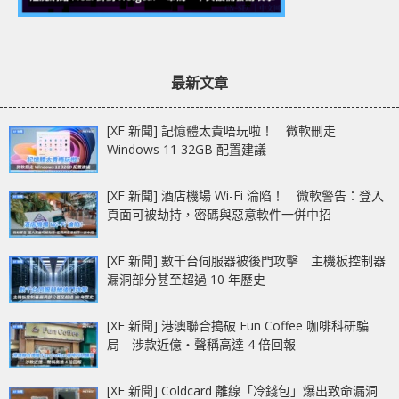
最新文章
[XF 新聞] 記憶體太貴唔玩啦！ 微軟刪走
Windows 11 32GB 配置建議
[XF 新聞] 酒店機場 Wi-Fi 淪陷！ 微軟警告：登入
頁面可被劫持，密碼與惡意軟件一併中招
[XF 新聞] 數千台伺服器被後門攻擊 主機板控制器
漏洞部分甚至超過 10 年歷史
[XF 新聞] 港澳聯合搗破 Fun Coffee 咖啡科研騙
局 涉款近億‧聲稱高達 4 倍回報
[XF 新聞] Coldcard 離線「冷錢包」爆出致命漏洞