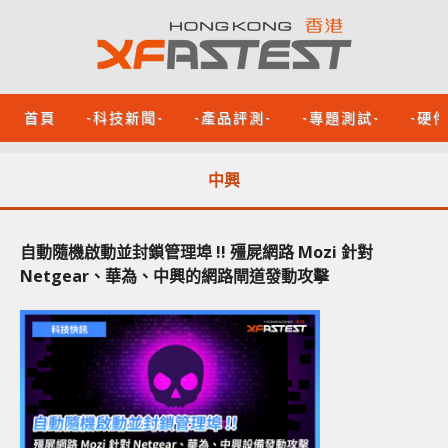
首頁
-科技新聞-
-產品評測-
-專題測試-
-硬
中興
自動隨機啟動並封鎖管理埠 !! 殭屍網路 Mozi 針對
Netgear、華為、中興的網路閘道發動攻擊