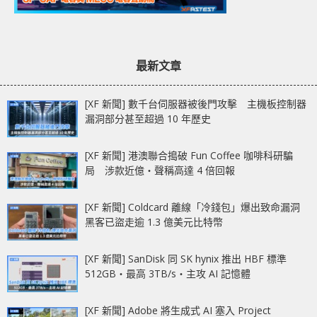
最新文章
[XF 新聞] 數千台伺服器被後門攻擊 主機板控制器
漏洞部分甚至超過 10 年歷史
[XF 新聞] 港澳聯合搗破 Fun Coffee 咖啡科研騙
局 涉款近億‧聲稱高達 4 倍回報
[XF 新聞] Coldcard 離線「冷錢包」爆出致命漏洞
黑客已盜走逾 1.3 億美元比特幣
[XF 新聞] SanDisk 同 SK hynix 推出 HBF 標準
512GB‧最高 3TB/s‧主攻 AI 記憶體
[XF 新聞] Adobe 將生成式 AI 塞入 Project