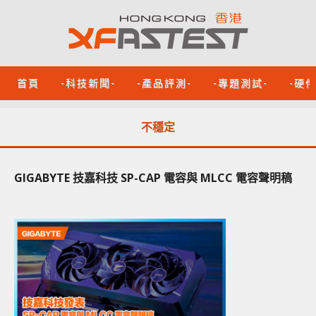
首頁
-科技新聞-
-產品評測-
-專題測試-
-硬
不穩定
GIGABYTE 技嘉科技 SP-CAP 電容與 MLCC 電容聲明稿