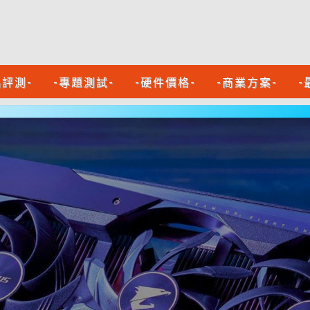
品評測-
-專題測試-
-硬件價格-
-商業方案-
-