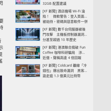
閃
32GB 配置建議
[XF 新聞] 酒店機場 Wi-Fi 淪
陷！ 微軟警告：登入頁面可
要
被劫持，密碼與惡意軟件一併
中招
特
[XF 新聞] 數千台伺服器被後
門攻擊 主機板控制器漏洞部
分甚至超過 10 年歷史
所
顯示
[XF 新聞] 港澳聯合搗破 Fun
Coffee 咖啡科研騙局 涉款
提
近億‧聲稱高達 4 倍回報
謠
[XF 新聞] Coldcard 離線「冷
錢包」爆出致命漏洞 黑客已
盜走逾 1.3 億美元比特幣