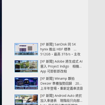
[XF 新聞] SanDisk 同 SK
hynix 推出 HBF 標準
512GB‧最高 3TB/s‧主攻
AI 記憶體
[XF 新聞] Adobe 將生成式 AI
塞入 Project Indigo 相機
App 可即影即改相
[XF 新聞] Winamp 夥拍
Deezer 準備強勢回歸 2027
上半年登場‧重新定義串流音
樂播放器
[XF 新聞] Android Auto 終於
加入車速表 現階段只向部分