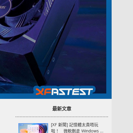
最新文章
[XF 新聞] 記憶體太貴唔玩
啦！ 微軟刪走 Windows 11