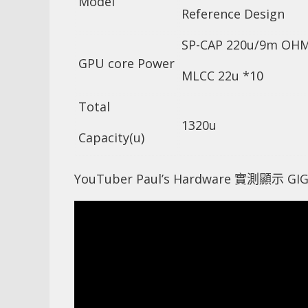
Model
Reference Design
SP-CAP 220u/9m OHM
GPU core Power
MLCC 22u *10
Total
1320u
Capacity(u)
YouTuber Paul’s Hardware 實測顯示 G