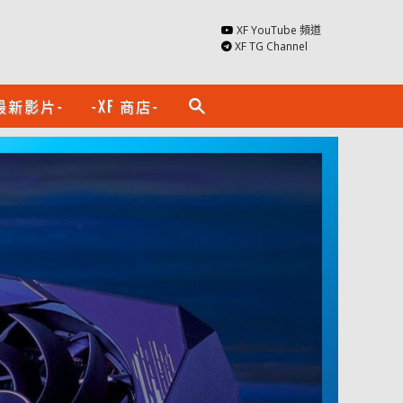
XF YouTube 頻道
XF TG Channel
最新影片-
-XF 商店-
search