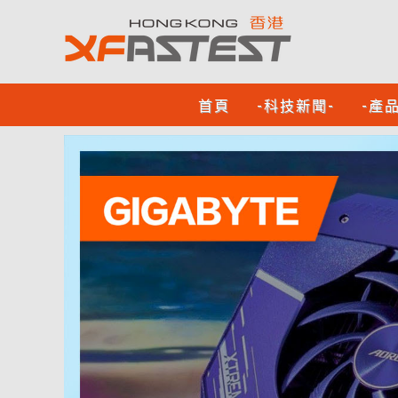
首頁
-科技新聞-
-產