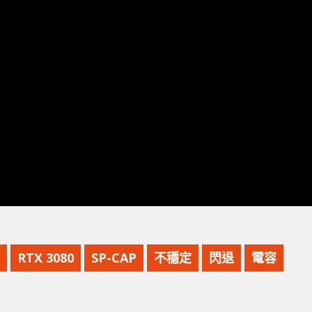
RTX 3080
SP-CAP
不穩定
閃退
電容