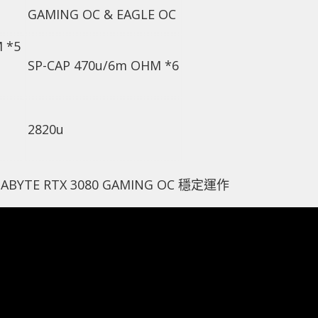
GAMING OC & EAGLE OC
 *5
SP-CAP 470u/6m OHM *6
2820u
IGABYTE RTX 3080 GAMING OC 穩定運作