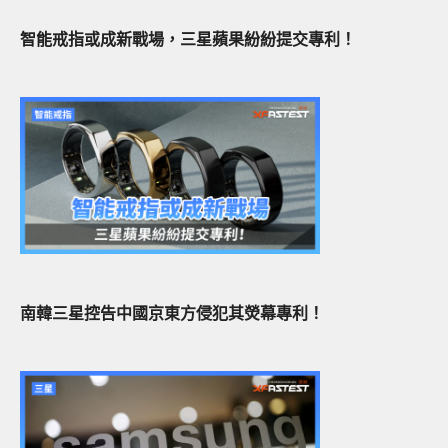
智能戒指或成新戰場，三星蘋果紛紛提交專利！
南韓三星控告中國京東方侵犯其熒幕專利！