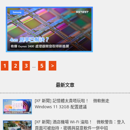
1
2
3
...
5
>
最新文章
[XF 新聞] 記憶體太貴唔玩啦！ 微軟刪走
Windows 11 32GB 配置建議
[XF 新聞] 酒店機場 Wi-Fi 淪陷！ 微軟警告：登入
頁面可被劫持，密碼與惡意軟件一併中招