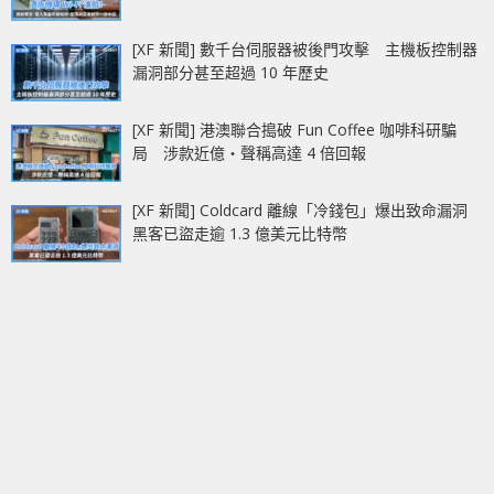
[XF 新聞] 數千台伺服器被後門攻擊 主機板控制器
漏洞部分甚至超過 10 年歷史
[XF 新聞] 港澳聯合搗破 Fun Coffee 咖啡科研騙
局 涉款近億‧聲稱高達 4 倍回報
[XF 新聞] Coldcard 離線「冷錢包」爆出致命漏洞
黑客已盜走逾 1.3 億美元比特幣