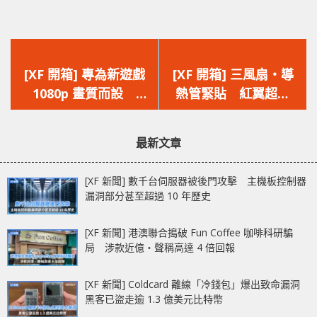
上
下
一
一
[XF 開箱] 專為新遊戲
[XF 開箱] 三風扇‧導
篇
篇
1080p 畫質而設
熱管緊貼 紅翼超頻
文
文
12GB 特大記憶體容量
版 INNO3D
章：
章：
NVIDIA GeForce RTX
GeForce RTX 3060
最新文章
3060
iCHILL X3 RED
[XF 新聞] 數千台伺服器被後門攻擊 主機板控制器
漏洞部分甚至超過 10 年歷史
[XF 新聞] 港澳聯合搗破 Fun Coffee 咖啡科研騙
局 涉款近億‧聲稱高達 4 倍回報
[XF 新聞] Coldcard 離線「冷錢包」爆出致命漏洞
黑客已盜走逾 1.3 億美元比特幣