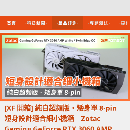
首頁
-科技新聞-
-產品評測-
-專題測試-
-硬
[XF 開箱] 純白超頻版‧矮身單 8-pin
短身設計適合細小機箱 Zotac
Gaming GeForce RTX 3060 AMP