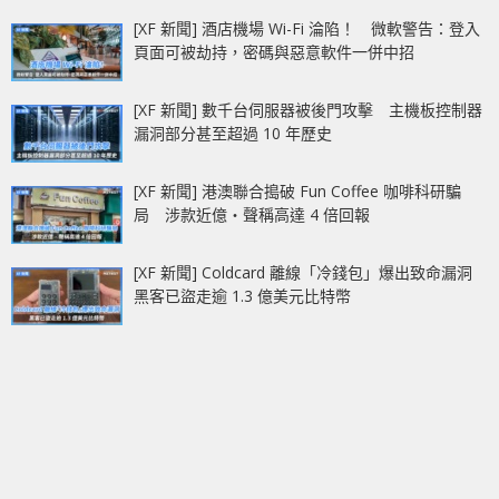
[XF 新聞] 酒店機場 Wi-Fi 淪陷！ 微軟警告：登入
頁面可被劫持，密碼與惡意軟件一併中招
[XF 新聞] 數千台伺服器被後門攻擊 主機板控制器
漏洞部分甚至超過 10 年歷史
[XF 新聞] 港澳聯合搗破 Fun Coffee 咖啡科研騙
局 涉款近億‧聲稱高達 4 倍回報
[XF 新聞] Coldcard 離線「冷錢包」爆出致命漏洞
黑客已盜走逾 1.3 億美元比特幣