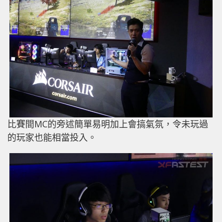
比賽間MC的旁述簡單易明加上會搞氣氛，令未玩過
的玩家也能相當投入。