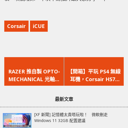
Corsair
iCUE
上
下
一
一
RAZER 推自製 OPTO-
【開箱】平玩 PS4 無線
篇
篇
MECHANICAL 光軸機
耳機，Corsair HS70
文
文
械式開關 1 億次按鍵
Wireless
章：
章：
壽命
最新文章
[XF 新聞] 記憶體太貴唔玩啦！ 微軟刪走
Windows 11 32GB 配置建議