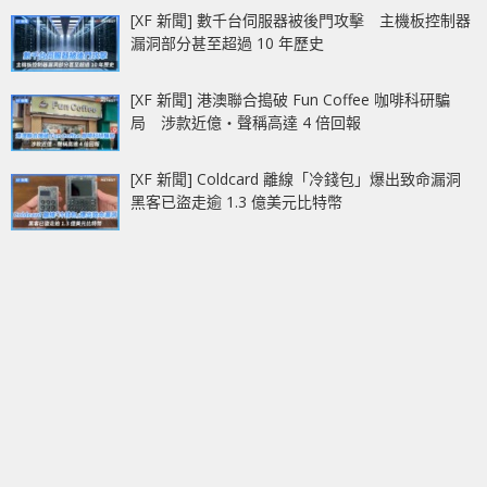
[XF 新聞] 數千台伺服器被後門攻擊 主機板控制器
漏洞部分甚至超過 10 年歷史
[XF 新聞] 港澳聯合搗破 Fun Coffee 咖啡科研騙
局 涉款近億‧聲稱高達 4 倍回報
[XF 新聞] Coldcard 離線「冷錢包」爆出致命漏洞
黑客已盜走逾 1.3 億美元比特幣