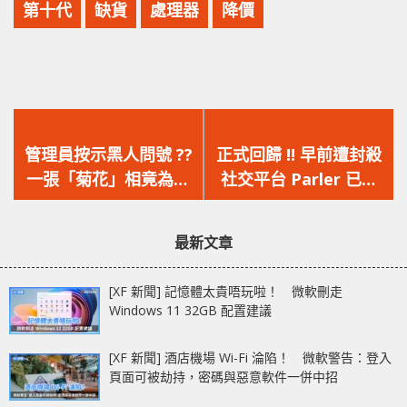
第十代
缺貨
處理器
降價
上
下
一
一
管理員按示黑人問號 ??
正式回歸 !! 早前遭封殺
篇
篇
一張「菊花」相竟為維
社交平台 Parler 已重
文
文
基百科日增 900 萬次瀏
新上線
章：
章：
覽量
最新文章
[XF 新聞] 記憶體太貴唔玩啦！ 微軟刪走
Windows 11 32GB 配置建議
[XF 新聞] 酒店機場 Wi-Fi 淪陷！ 微軟警告：登入
頁面可被劫持，密碼與惡意軟件一併中招