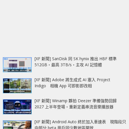
[XF 新聞] SanDisk 同 SK hynix 推出 HBF 標準
512GB‧最高 3TB/s‧主攻 AI 記憶體
[XF 新聞] Adobe 將生成式 AI 塞入 Project
Indigo 相機 App 可即影即改相
[XF 新聞] Winamp 夥拍 Deezer 準備強勢回歸
2027 上半年登場‧重新定義串流音樂播放器
[XF 新聞] Android Auto 終於加入車速表 現階段只
向部分 beta 用戶同少數地區開放