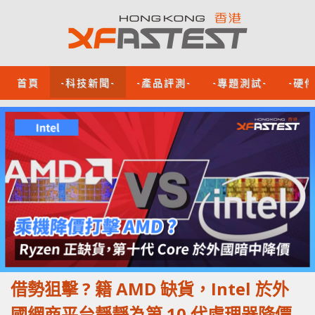
首頁
-科技新聞-
-產品評測-
-專題測試-
-硬
借勢狙擊 ? 籍 AMD 缺貨，Intel 於外
國網商平台靜靜為第 10 代處理器降價