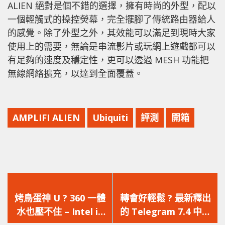
ALIEN 絕對是個不錯的選擇，擁有時尚的外型，配以
一個輕觸式的操控熒幕，完全擺腳了傳統路由器給人
的感覺。除了外型之外，其效能可以滿足到現時大家
使用上的需要，無論是串流影片或玩網上遊戲都可以
有足夠的速度及穩定性，更可以透過 MESH 功能把
無線網絡擴充，以達到全面覆蓋。
AMPLIFI ALIEN
Ubiquiti
評測
開箱
上
下
一
一
烤鳥蛋神 U ? 360 一體
轉會好輕鬆 ? 最新釋出
篇
篇
水也壓不住 – Intel i9
的 Telegram 7.4 中新
文
文