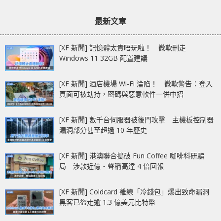
11900KF 配水冷燒機達
增 WhatsApp 聊天記
章：
章：
98 度、250W 功耗
錄、檔案遷移功能
最新文章
[XF 新聞] 記憶體太貴唔玩啦！ 微軟刪走
Windows 11 32GB 配置建議
[XF 新聞] 酒店機場 Wi-Fi 淪陷！ 微軟警告：登入
頁面可被劫持，密碼與惡意軟件一併中招
[XF 新聞] 數千台伺服器被後門攻擊 主機板控制器
漏洞部分甚至超過 10 年歷史
[XF 新聞] 港澳聯合搗破 Fun Coffee 咖啡科研騙
局 涉款近億‧聲稱高達 4 倍回報
[XF 新聞] Coldcard 離線「冷錢包」爆出致命漏洞
黑客已盜走逾 1.3 億美元比特幣