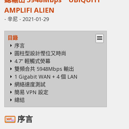
AMPLIFI ALIEN
-
辛尼
-
2021-01-29
目錄
menu
序言
圓柱型設計慳位又時尚
4.7” 輕觸式熒幕
雙頻合共 5948Mbps 輸出
1 Gigabit WAN + 4 個 LAN
網絡速度測試
簡易 VPN 設定
總結
序言