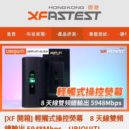
首頁
-科技新聞-
-產品評測-
-專題測試-
-硬
[XF 開箱] 輕觸式操控熒幕 8 天線雙頻
總輸出 5948Mbps UBIQUITI