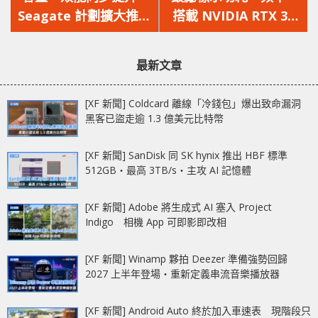
篇
篇
Seagate 計劃擴大推出
搭載 NVIDIA RTX 30
文
文
Mach.2 雙驅動 HAMR
系列 GPU 的 Gaming
章：
章：
HDD
Notebook 可隱藏
最新文章
Max-Q 版本
[XF 新聞] Coldcard 離線「冷錢包」爆出致命漏洞
黑客已盜走逾 1.3 億美元比特幣
[XF 新聞] SanDisk 同 SK hynix 推出 HBF 標準
512GB‧最高 3TB/s‧主攻 AI 記憶體
[XF 新聞] Adobe 將生成式 AI 塞入 Project
Indigo 相機 App 可即影即改相
[XF 新聞] Winamp 夥拍 Deezer 準備強勢回歸
2027 上半年登場‧重新定義串流音樂播放器
[XF 新聞] Android Auto 終於加入車速表 現階段只