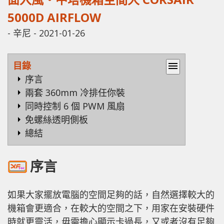
5000D AIRFLOW
-
辛尼
-
2021-01-26
目錄
menu
序言
兩套 360mm 冷排任你裝
同時控制 6 個 PWM 風扇
免螺絲透明側板
總結
序言
如果大家擺放電腦的空間足夠的話，自然選擇較大的
機箱會更適合，在較大的空間之下，用家在安裝硬件
時就更靈活，毋需擔心顯示卡過長，又或者沒有足夠