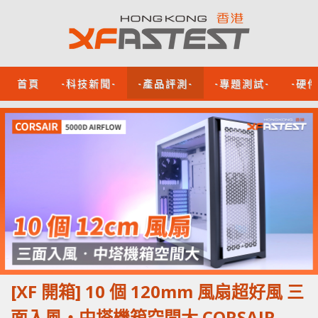
首頁
-科技新聞-
-產品評測-
-專題測試-
-硬
[XF 開箱] 10 個 120mm 風扇超好風 三
面入風‧中塔機箱空間大 CORSAIR