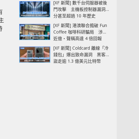
[XF 新聞] 數千台伺服器被後
門攻擊 主機板控制器漏洞部
有
分甚至超過 10 年歷史
 主
[XF 新聞] 港澳聯合搗破 Fun
特
Coffee 咖啡科研騙局 涉款
近億‧聲稱高達 4 倍回報
[XF 新聞] Coldcard 離線「冷
錢包」爆出致命漏洞 黑客已
盜走逾 1.3 億美元比特幣