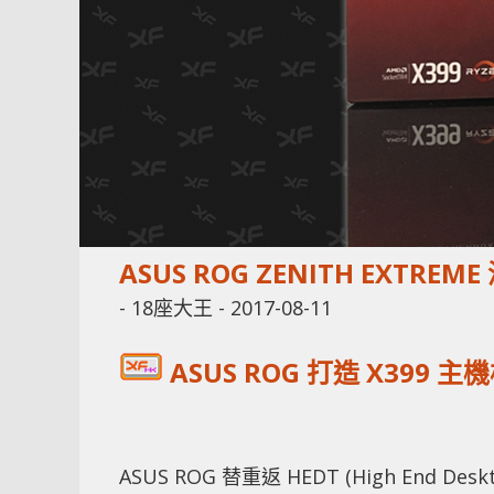
ASUS ROG ZENITH EXTREM
-
18座大王
-
2017-08-11
ASUS
ROG 打造 X399 
ASUS ROG 替重返 HEDT (High End Des