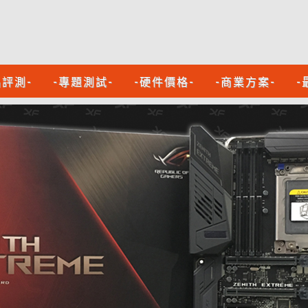
品評測-
-專題測試-
-硬件價格-
-商業方案-
-