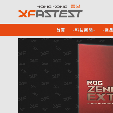
首頁
-科技新聞-
-產