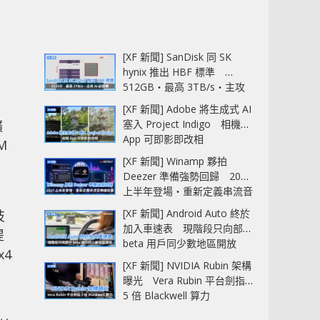
[XF 新聞] SanDisk 同 SK
hynix 推出 HBF 標準
512GB‧最高 3TB/s‧主攻
AI 記憶體
[XF 新聞] Adobe 將生成式 AI
擴
塞入 Project Indigo 相機
App 可即影即改相
M
[XF 新聞] Winamp 夥拍
Deezer 準備強勢回歸 2027
上半年登場‧重新定義串流音
樂播放器
[XF 新聞] Android Auto 終於
技
加入車速表 現階段只向部分
提
beta 用戶同少數地區開放
x4
[XF 新聞] NVIDIA Rubin 架構
曝光 Vera Rubin 平台劍指
5 倍 Blackwell 算力