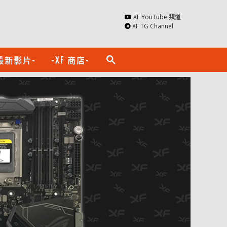
XF YouTube 頻道
XF TG Channel
最新影片-
-XF 商店-
search