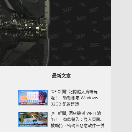
最新文章
[XF 新聞] 記憶體太貴唔玩
啦！ 微軟刪走 Windows 11
32GB 配置建議
[XF 新聞] 酒店機場 Wi-Fi 淪
陷！ 微軟警告：登入頁面可
被劫持，密碼與惡意軟件一併
中招