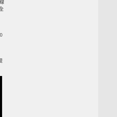
無線
齊全
0
提