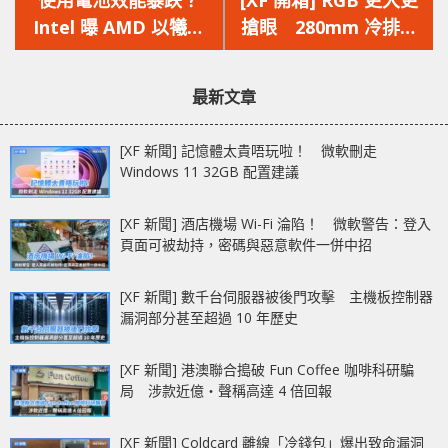
使用電池效能暴跌？
[XF 開箱] RGB 更大更
篇
篇
Intel 曝 AMD 以犧牲
搶眼 280mm 冷排散
文
文
效能換取續航力手段
熱夠強 NZXT
章：
章：
Kraken X63 RGB
最新文章
[XF 新聞] 記憶體太貴唔玩啦！ 微軟刪走
Windows 11 32GB 配置建議
[XF 新聞] 酒店機場 Wi-Fi 淪陷！ 微軟警告：登入
頁面可被劫持，密碼與惡意軟件一併中招
[XF 新聞] 數千台伺服器被後門攻擊 主機板控制器
漏洞部分甚至超過 10 年歷史
[XF 新聞] 港澳聯合搗破 Fun Coffee 咖啡科研騙
局 涉款近億‧聲稱高達 4 倍回報
[XF 新聞] Coldcard 離線「冷錢包」爆出致命漏洞