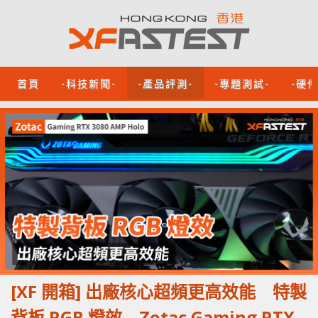
首頁
-科技新聞-
-產品評測-
-專題測試-
-硬
[XF 開箱] 出廠核心超頻更高效能 特製
背板 RGB 燈效 Zotac Gaming RTX