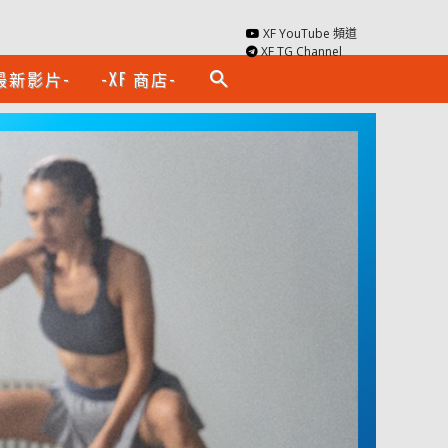
XF YouTube 頻道
XF TG Channel
最新影片-
-XF 商店-
search