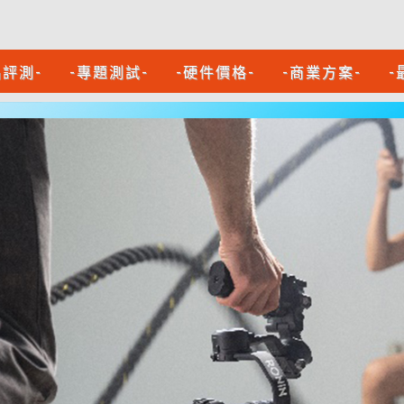
品評測-
-專題測試-
-硬件價格-
-商業方案-
-