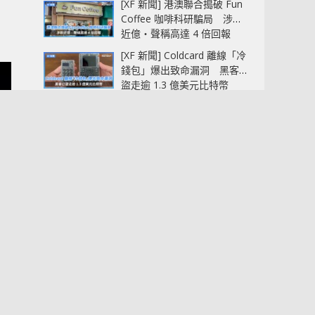
[XF 新聞] 港澳聯合搗破 Fun
Coffee 咖啡科研騙局 涉款
近億‧聲稱高達 4 倍回報
[XF 新聞] Coldcard 離線「冷
錢包」爆出致命漏洞 黑客已
盜走逾 1.3 億美元比特幣
[XF 新聞] SanDisk 同 SK
hynix 推出 HBF 標準
512GB‧最高 3TB/s‧主攻
AI 記憶體
[XF 新聞] Adobe 將生成式 AI
塞入 Project Indigo 相機
App 可即影即改相
雲