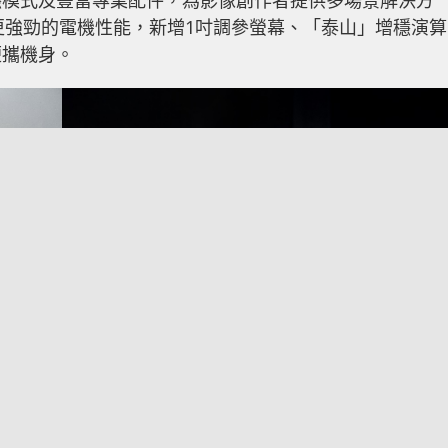
穩模式及豐富專業配件，為影像創作者提供多場景解決方
具備更強勁的電機性能，新增1吋調參螢幕、「泰山」增穩演算
便攜機身。
，我們推出了第一款Ronin-S，將 DJI 積累已久的工業級