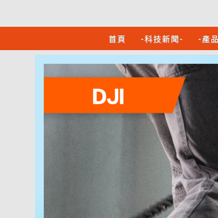
首頁
-科技新聞-
-產