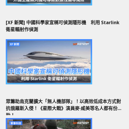
[XF 新聞] 中國科學家宣稱可偵測隱形機 利用 Starlink
衛星輻射作偵測
眾籌助烏克蘭擴大「無人機部隊」！以高效低成本方式對
抗俄羅斯入侵！《星際大戰》演員麥·咸美等名人都有份幫
助！