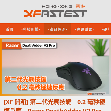
首頁
-科技新聞-
-產品評測-
-專題測試-
-硬
[XF 開箱] 第二代光觸按鍵 0.2 毫秒極
速反應 Razer DeathAdder V2 Pro