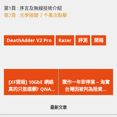
第1頁 : 序言及無線技術介紹
第2頁 : 光學按鍵 7 千萬次點擊
DeathAdder V2 Pro
Razer
評測
開箱
上
下
一
一
[XF開箱] 10GbE 網絡
運作一年即停業 – 淘寶
篇
篇
真的只能遠觀? QNAP
台灣因被判為陸資企
文
文
QSW-308、QSW-
業，年底將停止營運
章：
章：
M408 入門級 10GbE
最新文章
Switch 開箱