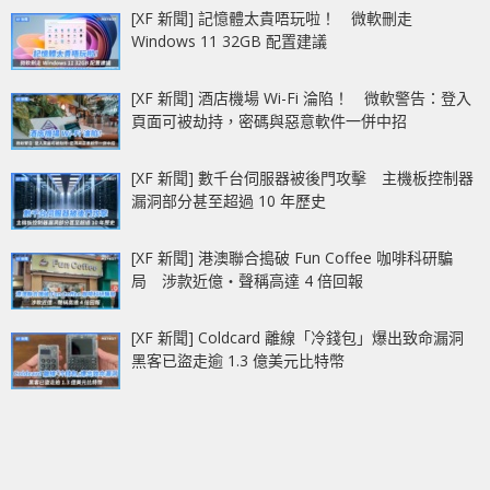
[XF 新聞] 記憶體太貴唔玩啦！ 微軟刪走
Windows 11 32GB 配置建議
[XF 新聞] 酒店機場 Wi-Fi 淪陷！ 微軟警告：登入
頁面可被劫持，密碼與惡意軟件一併中招
[XF 新聞] 數千台伺服器被後門攻擊 主機板控制器
漏洞部分甚至超過 10 年歷史
[XF 新聞] 港澳聯合搗破 Fun Coffee 咖啡科研騙
局 涉款近億‧聲稱高達 4 倍回報
[XF 新聞] Coldcard 離線「冷錢包」爆出致命漏洞
黑客已盜走逾 1.3 億美元比特幣