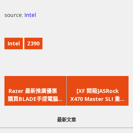
source:
Intel
Intel
Z390
上
下
一
一
Razer 最新推廣優惠
[XF 開箱]ASRock
篇
篇
購買BLADE手提電腦送
X470 Master SLI 重裝
文
文
你蛇鼠一墊
盔甲上身 自家
章：
章：
Polychrome 同步所有
最新文章
RGB