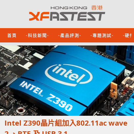
首頁
-科技新聞-
-產品評測-
-專題測試-
-硬
Intel Z390晶片組加入802.11ac wave
2 、BT5 及 USB 3.1