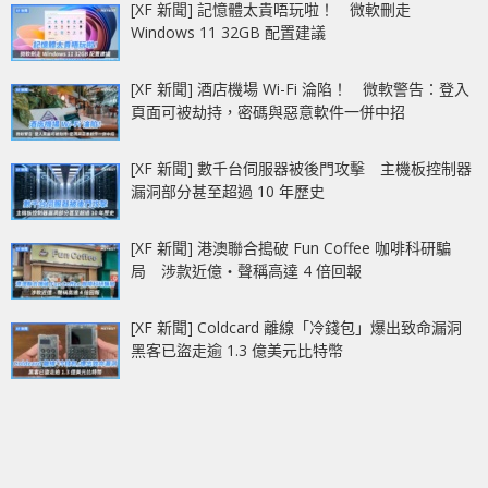
[XF 新聞] 記憶體太貴唔玩啦！ 微軟刪走
Windows 11 32GB 配置建議
[XF 新聞] 酒店機場 Wi-Fi 淪陷！ 微軟警告：登入
頁面可被劫持，密碼與惡意軟件一併中招
[XF 新聞] 數千台伺服器被後門攻擊 主機板控制器
漏洞部分甚至超過 10 年歷史
[XF 新聞] 港澳聯合搗破 Fun Coffee 咖啡科研騙
局 涉款近億‧聲稱高達 4 倍回報
[XF 新聞] Coldcard 離線「冷錢包」爆出致命漏洞
黑客已盜走逾 1.3 億美元比特幣